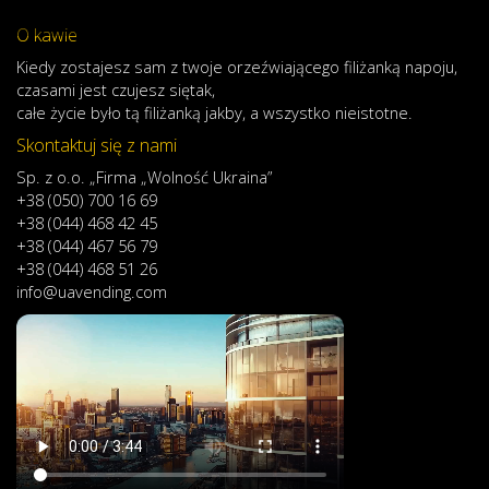
O kawie
Kiedy
zostajesz
sam
z
twoje
orzeźwiającego
filiżanką
napoju
,
czasami
jest
czujesz
się
tak,
całe
życie
było
tą
filiżanką
jakby
,
a
wszystko
nieistotne
.
Skontaktuj się z nami
Sp. z o.o. „Firma „Wolność Ukraina”
+38 (050) 700 16 69
+38 (044) 468 42 45
+38 (044) 467 56 79
+38 (044) 468 51 26
info@uavending.com