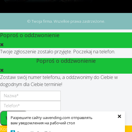
© Twoja firma. Wszelkie prawa zastrzeżone.
Poproś o oddzwonienie
Twoje zgłoszenie zostało przyjęte. Poczekaj na telefon.
Poproś o oddzwonienie
Zostaw swój numer telefonu, a oddzwonimy do Ciebie w
dogodnym dla Ciebie terminie!
×
Wysłać
Разрешите сайту uavending.com отправлять
вам уведомления на рабочий стол
Korzystając z tej witryny