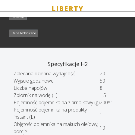
Recenzja
Dane techniczne
Specyfikacje H2
Zalecana dzienna wydajność
20
Wyjście godzinowe
50
Liczba napojów
8
Zbiornik na wodę (L)
1.5
Pojemność pojemnika na ziarna kawy (g)
200*1
Pojemność pojemnika na produkty
-
instant (L)
Objętość pojemnika na makuch olejowy,
10
porcje