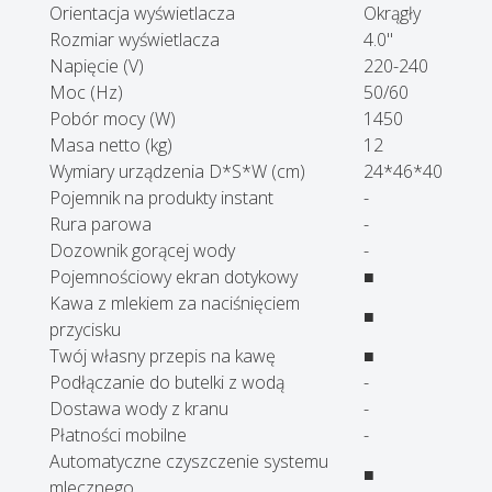
Orientacja wyświetlacza
Okrągły
Rozmiar wyświetlacza
4.0"
Napięcie (V)
220-240
Moc (Hz)
50/60
Pobór mocy (W)
1450
Masa netto (kg)
12
Wymiary urządzenia D*S*W (cm)
24*46*40
Pojemnik na produkty instant
-
Rura parowa
-
Dozownik gorącej wody
-
Pojemnościowy ekran dotykowy
■
Kawa z mlekiem za naciśnięciem
■
przycisku
Twój własny przepis na kawę
■
Podłączanie do butelki z wodą
-
Dostawa wody z kranu
-
Płatności mobilne
-
Automatyczne czyszczenie systemu
■
mlecznego