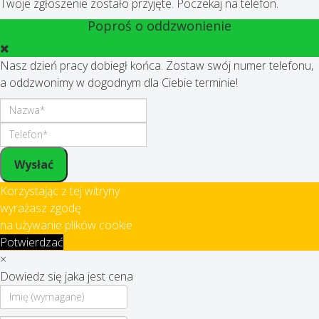
Twoje zgłoszenie zostało przyjęte. Poczekaj na telefon.
Poproś o oddzwonienie
Nasz dzień pracy dobiegł końca. Zostaw swój numer telefonu,
a oddzwonimy w dogodnym dla Ciebie terminie!
Wysłać
Korzystając z tej witryny
wyrażasz zgodę
na używanie plików cookie
Potwierdzać
×
Dowiedz się jaka jest cena