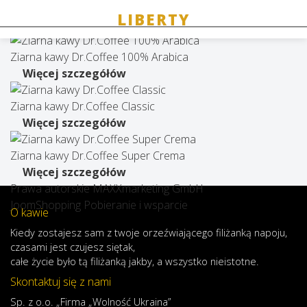
Dr Coffee
Ziarna kawy Dr.Coffee 100% Arabica
Więcej szczegółów
Ziarna kawy Dr.Coffee Classic
Więcej szczegółów
Ziarna kawy Dr.Coffee Super Crema
Więcej szczegółów
Prawa autorskie MAXXmarketing GmbH
JoomShopping Pobieranie i wsparcie
O kawie
Kiedy
zostajesz
sam
z
twoje
orzeźwiającego
filiżanką
napoju
,
czasami
jest
czujesz
się
tak,
całe
życie
było
tą
filiżanką
jakby
,
a
wszystko
nieistotne
.
Skontaktuj się z nami
Sp. z o.o. „Firma „Wolność Ukraina”