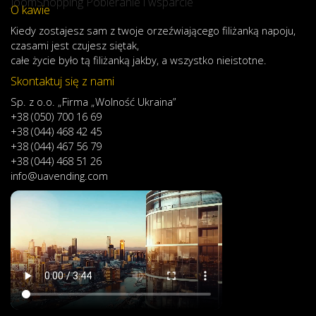
JoomShopping Pobieranie i wsparcie
O kawie
Kiedy
zostajesz
sam
z
twoje
orzeźwiającego
filiżanką
napoju
,
czasami
jest
czujesz
się
tak,
całe
życie
było
tą
filiżanką
jakby
,
a
wszystko
nieistotne
.
Skontaktuj się z nami
Sp. z o.o. „Firma „Wolność Ukraina”
+38 (050) 700 16 69
+38 (044) 468 42 45
+38 (044) 467 56 79
+38 (044) 468 51 26
info@uavending.com