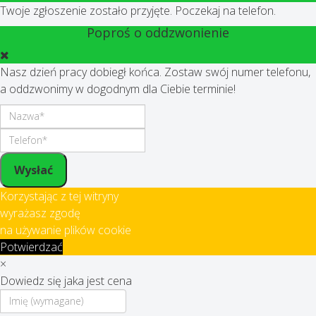
Twoje zgłoszenie zostało przyjęte. Poczekaj na telefon.
Poproś o oddzwonienie
Nasz dzień pracy dobiegł końca. Zostaw swój numer telefonu,
a oddzwonimy w dogodnym dla Ciebie terminie!
Wysłać
Korzystając z tej witryny
wyrażasz zgodę
na używanie plików cookie
Potwierdzać
×
Dowiedz się jaka jest cena