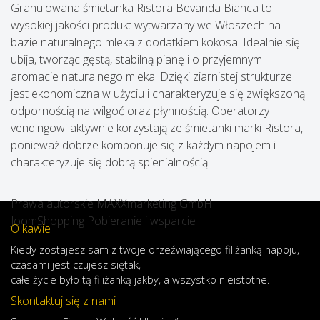
Granulowana śmietanka Ristora Bevanda Bianca to
wysokiej jakości produkt wytwarzany we Włoszech na
bazie naturalnego mleka z dodatkiem kokosa. Idealnie się
ubija, tworząc gęstą, stabilną pianę i o przyjemnym
aromacie naturalnego mleka. Dzięki ziarnistej strukturze
jest ekonomiczna w użyciu i charakteryzuje się zwiększoną
odpornością na wilgoć oraz płynnością. Operatorzy
vendingowi aktywnie korzystają ze śmietanki marki Ristora,
ponieważ dobrze komponuje się z każdym napojem i
charakteryzuje się dobrą spienialnością.
Prawa autorskie MAXXmarketing GmbH
JoomShopping Pobieranie i wsparcie
O kawie
Kiedy
zostajesz
sam
z
twoje
orzeźwiającego
filiżanką
napoju
,
czasami
jest
czujesz
się
tak,
całe
życie
było
tą
filiżanką
jakby
,
a
wszystko
nieistotne
.
Skontaktuj się z nami