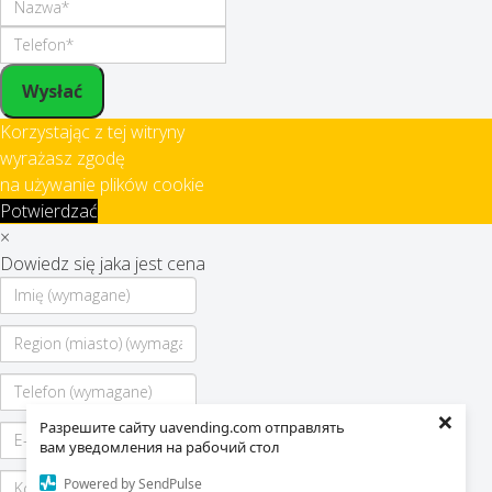
Wysłać
Korzystając z tej witryny
wyrażasz zgodę
na używanie plików cookie
Potwierdzać
×
Dowiedz się jaka jest cena
×
Разрешите сайту uavending.com отправлять
вам уведомления на рабочий стол
Powered by SendPulse