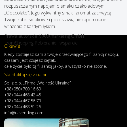
rozpuszczalnym napojem o smaku czekoladowym
„Cioccolato”. Jego wykwintny smak i aromat zachwycą
Twoje kubki smakowe i pozostawią niezapomniane
wrażenia z każdym łykiem.
Prawa autorskie MAXXmarketing GmbH
JoomShopping Pobieranie i wsparcie
O kawie
Kiedy
zostajesz
sam
z
twoje
orzeźwiającego
filiżanką
napoju
,
czasami
jest
czujesz
się
tak,
całe
życie
było
tą
filiżanką
jakby
,
a
wszystko
nieistotne
.
Skontaktuj się z nami
Sp. z o.o. „Firma „Wolność Ukraina”
+38 (050) 700 16 69
+38 (044) 468 42 45
+38 (044) 467 56 79
+38 (044) 468 51 26
info@uavending.com