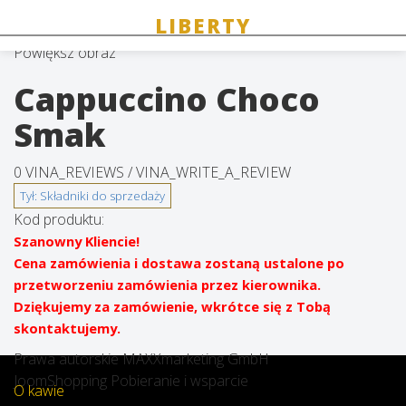
Powiększ obraz
Cappuccino Choco
Smak
0 VINA_REVIEWS /
VINA_WRITE_A_REVIEW
Kod produktu:
Szanowny Kliencie!
Cena zamówienia i dostawa zostaną ustalone po
przetworzeniu zamówienia przez kierownika.
Dziękujemy za zamówienie, wkrótce się z Tobą
skontaktujemy.
Prawa autorskie MAXXmarketing GmbH
JoomShopping Pobieranie i wsparcie
O kawie