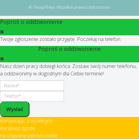
© Twoja firma. Wszelkie prawa zastrzeżone.
Poproś o oddzwonienie
Twoje zgłoszenie zostało przyjęte. Poczekaj na telefon.
Poproś o oddzwonienie
Nasz dzień pracy dobiegł końca. Zostaw swój numer telefonu,
a oddzwonimy w dogodnym dla Ciebie terminie!
Wysłać
Korzystając z tej witryny
wyrażasz zgodę
na używanie plików cookie