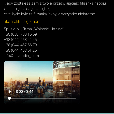
Kiedy
zostajesz
sam
z
twoje
orzeźwiającego
filiżanką
napoju
,
czasami
jest
czujesz
się
tak,
całe
życie
było
tą
filiżanką
jakby
,
a
wszystko
nieistotne
.
Skontaktuj się z nami
Sp. z o.o. „Firma „Wolność Ukraina”
+38 (050) 700 16 69
+38 (044) 468 42 45
+38 (044) 467 56 79
+38 (044) 468 51 26
info@uavending.com