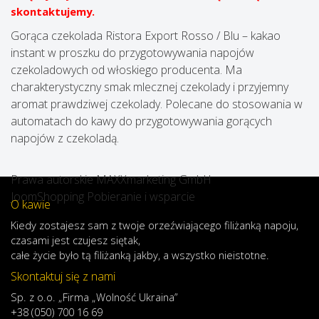
skontaktujemy.
Gorąca czekolada Ristora Export Rosso / Blu – kakao
instant w proszku do przygotowywania napojów
czekoladowych od włoskiego producenta. Ma
charakterystyczny smak mlecznej czekolady i przyjemny
aromat prawdziwej czekolady. Polecane do stosowania w
automatach do kawy do przygotowywania gorących
napojów z czekoladą.
Prawa autorskie MAXXmarketing GmbH
JoomShopping Pobieranie i wsparcie
O kawie
Kiedy
zostajesz
sam
z
twoje
orzeźwiającego
filiżanką
napoju
,
czasami
jest
czujesz
się
tak,
całe
życie
było
tą
filiżanką
jakby
,
a
wszystko
nieistotne
.
Skontaktuj się z nami
Sp. z o.o. „Firma „Wolność Ukraina”
+38 (050) 700 16 69