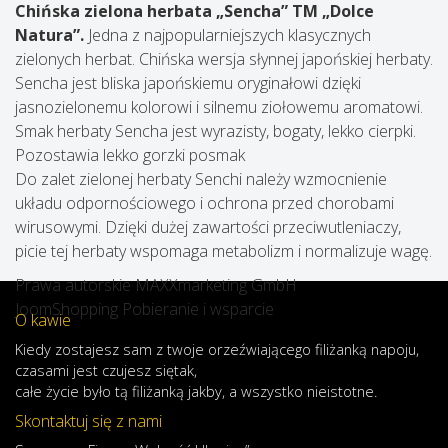
Chińska zielona herbata „Sencha” TM „Dolce
Natura”.
Jedna z najpopularniejszych klasycznych
zielonych herbat. Chińska wersja słynnej japońskiej herbaty.
Sencha jest bliska japońskiemu oryginałowi dzięki
jasnozielonemu kolorowi i silnemu ziołowemu aromatowi.
Smak herbaty Sencha jest wyrazisty, bogaty, lekko cierpki.
Pozostawia lekko gorzki posmak
Do zalet zielonej herbaty Senchi należy wzmocnienie
układu odpornościowego i ochrona przed chorobami
wirusowymi. Dzięki dużej zawartości przeciwutleniaczy,
picie tej herbaty wspomaga metabolizm i normalizuje wagę.
Prawa autorskie MAXXmarketing GmbH
JoomShopping Pobieranie i wsparcie
O kawie
Kiedy
zostajesz
sam
z
twoje
orzeźwiającego
filiżanką
napoju
,
czasami
jest
czujesz
się
tak,
całe
życie
było
tą
filiżanką
jakby
,
a
wszystko
nieistotne
.
Skontaktuj się z nami