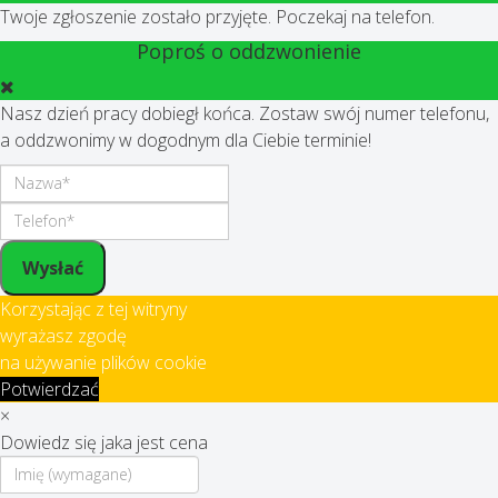
Twoje zgłoszenie zostało przyjęte. Poczekaj na telefon.
Poproś o oddzwonienie
Nasz dzień pracy dobiegł końca. Zostaw swój numer telefonu,
a oddzwonimy w dogodnym dla Ciebie terminie!
Wysłać
Korzystając z tej witryny
wyrażasz zgodę
na używanie plików cookie
Potwierdzać
×
Dowiedz się jaka jest cena