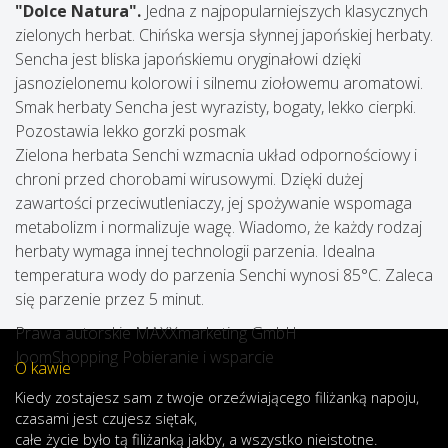
"Dolce Natura".
Jedna z najpopularniejszych klasycznych
zielonych herbat. Chińska wersja słynnej japońskiej herbaty.
Sencha jest bliska japońskiemu oryginałowi dzięki
jasnozielonemu kolorowi i silnemu ziołowemu aromatowi.
Smak herbaty Sencha jest wyrazisty, bogaty, lekko cierpki.
Pozostawia lekko gorzki posmak
Zielona herbata Senchi wzmacnia układ odpornościowy i
chroni przed chorobami wirusowymi. Dzięki dużej
zawartości przeciwutleniaczy, jej spożywanie wspomaga
metabolizm i normalizuje wagę. Wiadomo, że każdy rodzaj
herbaty wymaga innej technologii parzenia. Idealna
temperatura wody do parzenia Senchi wynosi 85°C. Zaleca
się parzenie przez 5 minut.
Prawa autorskie MAXXmarketing GmbH
JoomShopping Pobieranie i wsparcie
O kawie
Kiedy
zostajesz
sam
z
twoje
orzeźwiającego
filiżanką
napoju
,
czasami
jest
czujesz
się
tak,
całe
życie
było
tą
filiżanką
jakby
,
a
wszystko
nieistotne
.