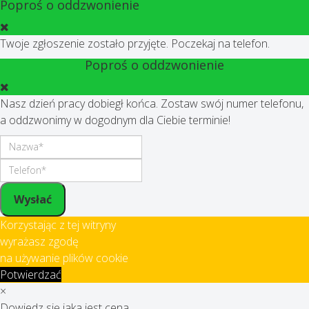
Poproś o oddzwonienie
Twoje zgłoszenie zostało przyjęte. Poczekaj na telefon.
Poproś o oddzwonienie
Nasz dzień pracy dobiegł końca. Zostaw swój numer telefonu,
a oddzwonimy w dogodnym dla Ciebie terminie!
Wysłać
Korzystając z tej witryny
wyrażasz zgodę
na używanie plików cookie
Potwierdzać
×
Dowiedz się jaka jest cena