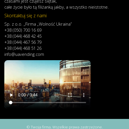
czasami
jest
czujesz
się
tak,
całe
życie
było
tą
filiżanką
jakby
,
a
wszystko
nieistotne
.
Skontaktuj się z nami
Sp. z o.o. „Firma „Wolność Ukraina”
+38 (050) 700 16 69
+38 (044) 468 42 45
+38 (044) 467 56 79
+38 (044) 468 51 26
info@uavending.com
© Twoja firma. Wszelkie prawa zastrzeżone.