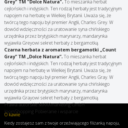
Grey" TM "Dolce Natura".
To mieszanka herbat
cejlońskich i indyjskich. Ten rodzaj herbaty jest tradycyjnym
napojem na herbatę w Wielkiej Brytanii. Uważa się, że
twórcą tego napoju był premier Anglii, Charles Grey. W
dowód wdzięczności za uratowanie syna chińskiego
urzędnika przez brytyjskich marynarzy, mandarynka
wyjawiła Greyowi sekret herbaty z bergamotką.
Czarna herbata z aromatem bergamotki „Count
Gray” TM „Dolce Natura”.
To mieszanka herbat
cejlońskich i indyjskich. Ten rodzaj herbaty jest tradycyjnym
napojem na herbatę w Wielkiej Brytanii. Uważa się, że
twórcą tego napoju był premier Anglii, Charles Gray. W
dowód wdzięczności za uratowanie syna chińskiego
urzędnika przez brytyjskich marynarzy, mandarynka
wyjawiła Grayowi sekret herbaty z bergamotką.
Prawa autorskie MAXXmarketing GmbH
JoomShopping Pobieranie i wsparcie
O kawie
Kiedy
zostajesz
sam
z
twoje
orzeźwiającego
filiżanką
napoju
,