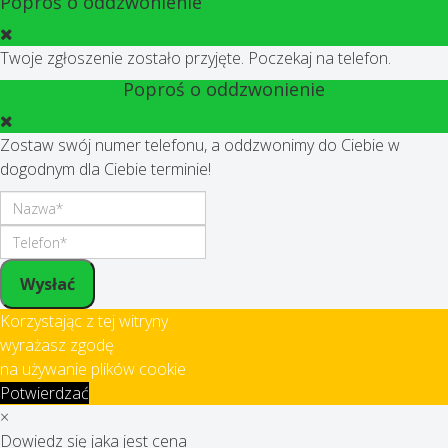
Poproś o oddzwonienie
Twoje zgłoszenie zostało przyjęte. Poczekaj na telefon.
Poproś o oddzwonienie
Zostaw swój numer telefonu, a oddzwonimy do Ciebie w
dogodnym dla Ciebie terminie!
Wysłać
Korzystając z tej witryny
wyrażasz zgodę
na używanie plików cookie
Potwierdzać
×
Dowiedz się jaka jest cena