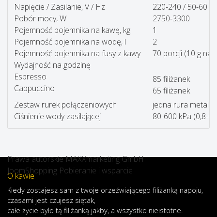
Napięcie / Zasilanie, V / Hz
220-240 / 50-60
Pobór mocy, W
2750-3300
Pojemność pojemnika na kawę, kg
1
Pojemność pojemnika na wodę, l
2
Pojemność pojemnika na fusy z kawy
70 porcji (10 g na 
Wydajność na godzinę
Espresso
85 filiżanek
Cappuccino
65 filiżanek
Zestaw rurek połączeniowych
jedna rura metalow
Ciśnienie wody zasilającej
80-600 kPa (0,8-6
Prawa autorskie MAXXmarketing GmbH
JoomShopping Pobieranie i wsparcie
O kawie
Kiedy
zostajesz
sam
z
twoje
orzeźwiającego
filiżanką
napoju
,
czasami
jest
czujesz
się
tak,
całe
życie
było
tą
filiżanką
jakby
,
a
wszystko
nieistotne
.