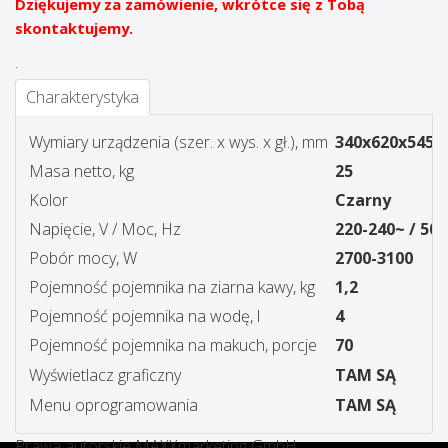
Dziękujemy za zamówienie, wkrótce się z Tobą
skontaktujemy.
.
Charakterystyka
Wymiary urządzenia (szer. x wys. x gł.), mm
340x620x545
Masa netto, kg
25
Kolor
Czarny
Napięcie, V / Moc, Hz
220-240~ / 50/
Pobór mocy, W
2700-3100
Pojemność pojemnika na ziarna kawy, kg
1,2
Pojemność pojemnika na wodę, l
4
Pojemność pojemnika na makuch, porcje
70
Wyświetlacz graficzny
TAM SĄ
Menu oprogramowania
TAM SĄ
Prawa autorskie MAXXmarketing GmbH