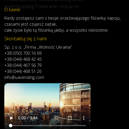
JoomShopping Pobieranie i wsparcie
O kawie
Kiedy
zostajesz
sam
z
twoje
orzeźwiającego
filiżanką
napoju
,
czasami
jest
czujesz
się
tak,
całe
życie
było
tą
filiżanką
jakby
,
a
wszystko
nieistotne
.
Skontaktuj się z nami
Sp. z o.o. „Firma „Wolność Ukraina”
+38 (050) 700 16 69
+38 (044) 468 42 45
+38 (044) 467 56 79
+38 (044) 468 51 26
info@uavending.com