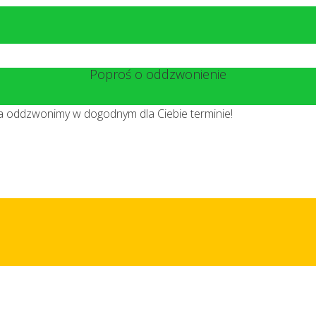
Poproś o oddzwonienie
 a oddzwonimy w dogodnym dla Ciebie terminie!