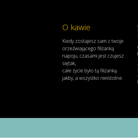
O kawie
Kiedy
zostajesz
sam
z
twoje
orzeźwiającego
filiżanką
napoju
,
czasami
jest
czujesz
się
tak,
całe
życie
było
tą
filiżanką
jakby
,
a
wszystko
nieistotne
.