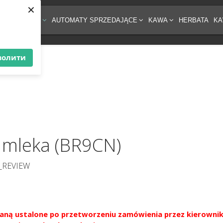
×
ĘT DO KAWY
AUTOMATY SPRZEDAJĄCE
KAWA
HERBATA
KA
волити
 mleka (BR9CN)
_REVIEW
aną ustalone po przetworzeniu zamówienia przez kierownik