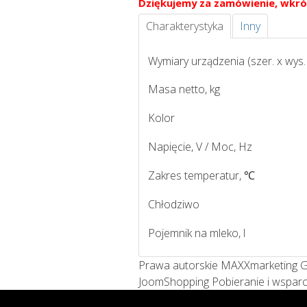
Dziękujemy za zamówienie, wkró
Charakterystyka
Inny
Wymiary urządzenia (szer. x wys. 
Masa netto, kg
Kolor
Napięcie, V / Moc, Hz
Zakres temperatur, ℃
Chłodziwo
Pojemnik na mleko, l
Prawa autorskie MAXXmarketing
JoomShopping Pobieranie i wsparc