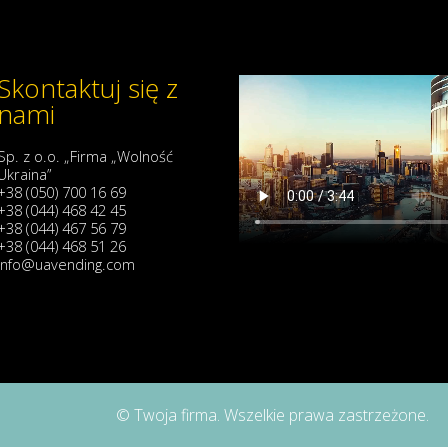
Skontaktuj się z
nami
Sp. z o.o. „Firma „Wolność
Ukraina”
+38 (050) 700 16 69
+38 (044) 468 42 45
+38 (044) 467 56 79
+38 (044) 468 51 26
info@uavending.com
© Twoja firma. Wszelkie prawa zastrzeżone.