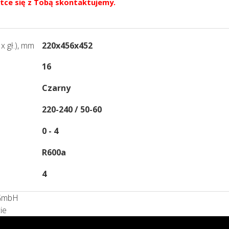
tce się z Tobą skontaktujemy.
x gł.), mm
220x456x452
16
Czarny
220-240 / 50-60
0 - 4
R600a
4
 GmbH
ie