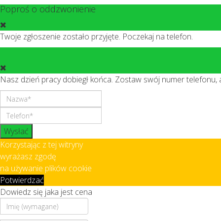
Poproś o oddzwonienie
Twoje zgłoszenie zostało przyjęte. Poczekaj na telefon.
Nasz dzień pracy dobiegł końca. Zostaw swój numer telefonu,
Wysłać
Korzystając z tej witryny
wyrażasz zgodę
na używanie plików cookie
Potwierdzać
Dowiedz się jaka jest cena