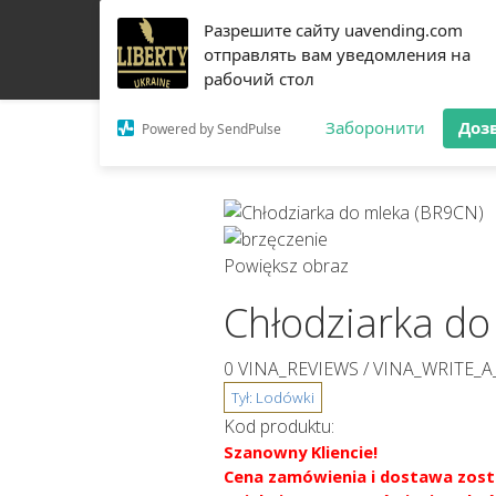
Разрешите сайту uavending.com
DOM
JETINNO
FILTROWANIE
RRO
SPRZ
отправлять вам уведомления на
рабочий стол
O NAS
ŁĄCZNOŚĆ
Заборонити
Доз
Powered by SendPulse
Powiększ obraz
Chłodziarka do
0 VINA_REVIEWS /
VINA_WRITE_A
Kod produktu:
Szanowny Kliencie!
Cena zamówienia i dostawa zost