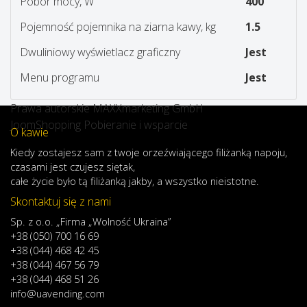
Pobór mocy, W
400
Pojemność pojemnika na ziarna kawy, kg
1.5
Dwuliniowy wyświetlacz graficzny
Jest
Menu programu
Jest
Prawa autorskie MAXXmarketing GmbH
JoomShopping Pobieranie i wsparcie
O kawie
Kiedy
zostajesz
sam
z
twoje
orzeźwiającego
filiżanką
napoju
,
czasami
jest
czujesz
się
tak,
całe
życie
było
tą
filiżanką
jakby
,
a
wszystko
nieistotne
.
Skontaktuj się z nami
Sp. z o.o. „Firma „Wolność Ukraina”
+38 (050) 700 16 69
+38 (044) 468 42 45
+38 (044) 467 56 79
+38 (044) 468 51 26
info@uavending.com