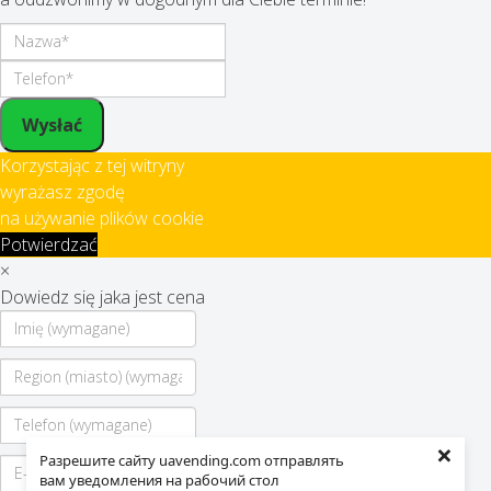
Wysłać
Korzystając z tej witryny
wyrażasz zgodę
na używanie plików cookie
Potwierdzać
×
Dowiedz się jaka jest cena
×
Разрешите сайту uavending.com отправлять
вам уведомления на рабочий стол