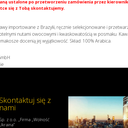
aną ustalone po przetworzeniu zamówienia przez kierownik
tce się z Tobą skontaktujemy.
 kawy importowane z Brazylii, ręcznie selekcjonowane i przetwa
z subtelnymi nutami owocowymi i kwaskowatością w posmaku. Kaw
makosze docenią jej wyjątkowość. Skład: 100% Arabica.
 GmbH
ie
Skontaktuj się z
nami
Sp. z o.o. „Firma „Wolność
Ukraina”