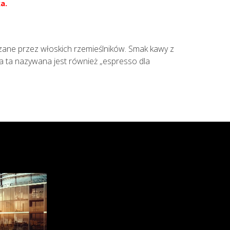
a.
rzane przez włoskich rzemieślników. Smak kawy z
a ta nazywana jest również „espresso dla