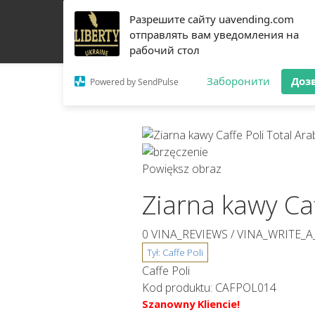
Разрешите сайту uavending.com
DOM
JETINNO
FILTROWANIE
RRO
SPRZ
отправлять вам уведомления на
рабочий стол
O NAS
ŁĄCZNOŚĆ
Заборонити
Доз
Powered by SendPulse
Powiększ obraz
Ziarna kawy Caf
0 VINA_REVIEWS /
VINA_WRITE_A
Caffe Poli
Kod produktu:
CAFPOL014
Szanowny Kliencie!