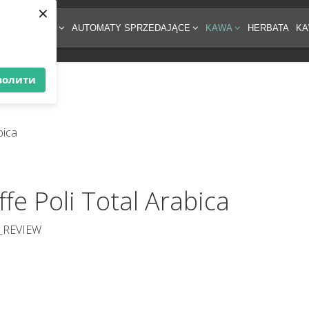
×
ĘT DO KAWY
AUTOMATY SPRZEDAJĄCE
KAWA
HERBATA
KA
волити
fe Poli Total Arabica
_REVIEW