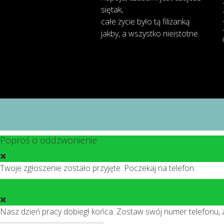
się
tak,
całe
życie
było
tą
filiżanką
jakby
,
a
wszystko
nieistotne
.
Poproś o oddzwonienie
Twoje zgłoszenie zostało przyjęte. Poczekaj na telefon.
Nasz dzień pracy dobiegł końca. Zostaw swój numer telefonu,