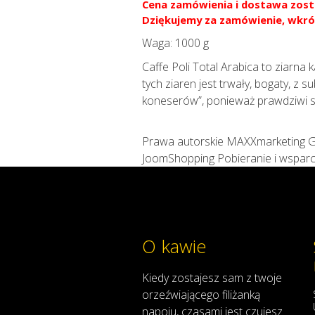
Cena zamówienia i dostawa zost
Dziękujemy za zamówienie, wkró
Waga:
1000 g
Caffe Poli Total Arabica to ziarna
tych ziaren jest trwały, bogaty, 
koneserów”, ponieważ prawdziwi s
Prawa autorskie MAXXmarketing
JoomShopping Pobieranie i wsparc
O kawie
Kiedy
zostajesz
sam
z
twoje
orzeźwiającego
filiżanką
napoju
,
czasami
jest
czujesz