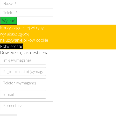
Wysłać
Korzystając z tej witryny
wyrażasz zgodę
na używanie plików cookie
Potwierdzać
Dowiedz się jaka jest cena