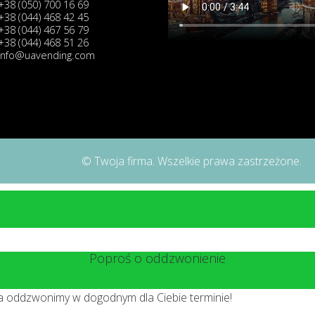
+38 (050) 700 16 69
+38 (044) 468 42 45
+38 (044) 467 56 79
+38 (044) 468 51 26
info@uavending.com
© Twoja firma. Wszelkie prawa zastrzeżone.
Poproś o oddzwonienie
 a oddzwonimy w dogodnym dla Ciebie terminie!