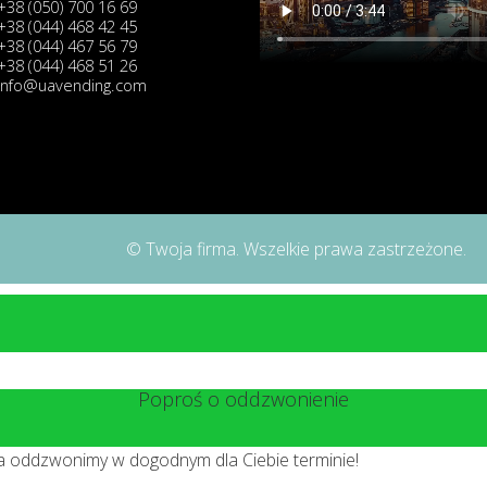
+38 (050) 700 16 69
+38 (044) 468 42 45
+38 (044) 467 56 79
+38 (044) 468 51 26
info@uavending.com
© Twoja firma. Wszelkie prawa zastrzeżone.
Poproś o oddzwonienie
 a oddzwonimy w dogodnym dla Ciebie terminie!