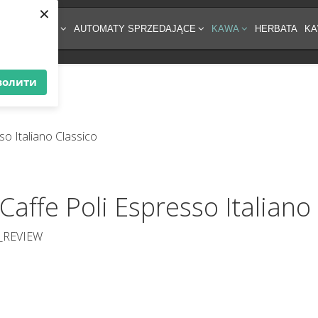
×
ĘT DO KAWY
AUTOMATY SPRZEDAJĄCE
KAWA
HERBATA
KA
волити
Caffe Poli Espresso Italiano
_REVIEW