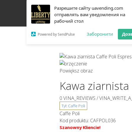
Разрешите сайту uavending.com
DOM
JETINNO
FILTROWANIE
RRO
SPRZ
отправлять вам уведомления на
рабочий стол
O NAS
ŁĄCZNOŚĆ
Заборонити
Доз
Powered by SendPulse
Powiększ obraz
Kawa ziarnista 
0 VINA_REVIEWS /
VINA_WRITE_A
Caffe Poli
Kod produktu:
CAFPOL036
Szanowny Kliencie!