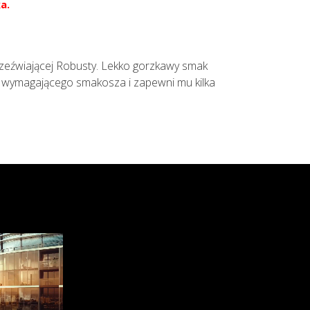
a.
orzeźwiającej Robusty. Lekko gorzkawy smak
j wymagającego smakosza i zapewni mu kilka