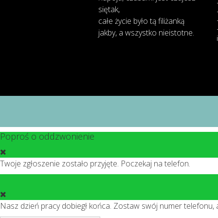
się
tak,
całe
życie
było
tą
filiżanką
jakby
,
a
wszystko
nieistotne
.
Poproś o oddzwonienie
Twoje zgłoszenie zostało przyjęte. Poczekaj na telefon.
Nasz dzień pracy dobiegł końca. Zostaw swój numer telefonu,