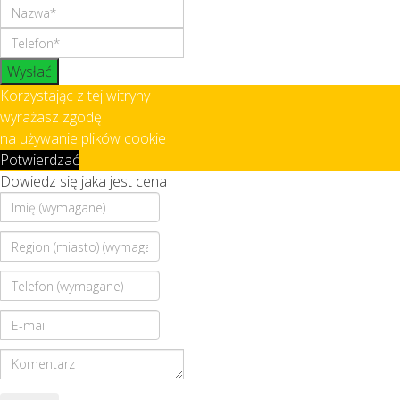
Wysłać
Korzystając z tej witryny
wyrażasz zgodę
na używanie plików cookie
Potwierdzać
Dowiedz się jaka jest cena