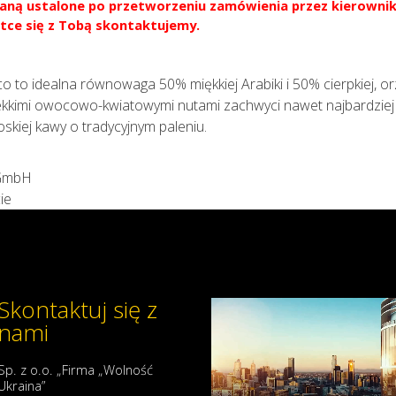
aną ustalone po przetworzeniu zamówienia przez kierownik
tce się z Tobą skontaktujemy.
ico to idealna równowaga 50% miękkiej Arabiki i 50% cierpkiej, 
 lekkimi owocowo-kwiatowymi nutami zachwyci nawet najbardzie
oskiej kawy o tradycyjnym paleniu.
 GmbH
ie
Skontaktuj się z
nami
Sp. z o.o. „Firma „Wolność
Ukraina”