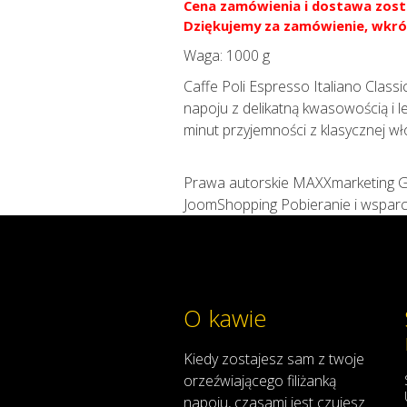
Cena zamówienia i dostawa zost
Dziękujemy za zamówienie, wkró
Waga:
1000 g
Caffe Poli Espresso Italiano Class
napoju z delikatną kwasowością i
minut przyjemności z klasycznej wł
Prawa autorskie MAXXmarketing
JoomShopping Pobieranie i wsparc
O kawie
Kiedy
zostajesz
sam
z
twoje
orzeźwiającego
filiżanką
napoju
,
czasami
jest
czujesz