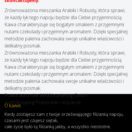
skontaktujemy.
Zrównoważona mieszanka Arabiki i Robusty, która sprawi,
że każdy łyk tego napoju będzie dla Ciebie przyjemnością.
Kawa charakteryzuje się bogatym smakiem z przyjemnymi
nutami czekolady i przyjemnym aromatem. Dzięki specjalnej
metodzie palenia zachowała swoje unikalne właściwości i
delikatny posmak.
Zrównoważona mieszanka Arabiki i Robusty, która sprawi,
że każdy łyk tego napoju będzie dla Ciebie przyjemnością.
Kawa charakteryzuje się bogatym smakiem z przyjemnymi
nutami czekolady i przyjemnym aromatem. Dzięki specjalnej
metodzie palenia zachowała swoje unikalne właściwości i
delikatny posmak.
Prawa autorskie MAXXmarketing GmbH
JoomShopping Pobieranie i wsparcie
O kawie
Kiedy
zostajesz
sam
z
twoje
orzeźwiającego
filiżanką
napoju
,
czasami
jest
czujesz
się
tak,
całe
życie
było
tą
filiżanką
jakby
,
a
wszystko
nieistotne
.