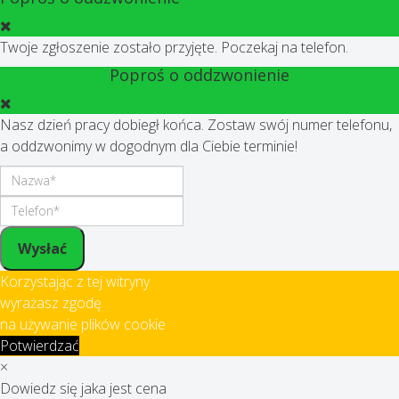
Twoje zgłoszenie zostało przyjęte. Poczekaj na telefon.
Poproś o oddzwonienie
Nasz dzień pracy dobiegł końca. Zostaw swój numer telefonu,
a oddzwonimy w dogodnym dla Ciebie terminie!
Wysłać
Korzystając z tej witryny
wyrażasz zgodę
na używanie plików cookie
Potwierdzać
×
Dowiedz się jaka jest cena