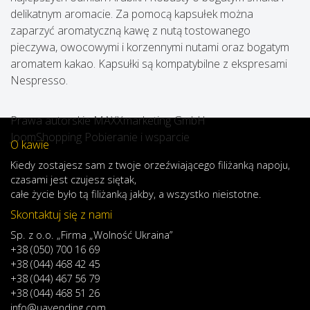
delikatnym aromacie. Za pomocą kapsułek można
zaparzyć aromatyczną kawę z nutą tostowanego
pieczywa, owocowymi i korzennymi nutami oraz bogatym
aromatem kakao. Kapsułki są kompatybilne z ekspresami
Nespresso.
Prawa autorskie MAXXmarketing GmbH
JoomShopping Pobieranie i wsparcie
O kawie
Kiedy
zostajesz
sam
z
twoje
orzeźwiającego
filiżanką
napoju
,
czasami
jest
czujesz
się
tak,
całe
życie
było
tą
filiżanką
jakby
,
a
wszystko
nieistotne
.
Skontaktuj się z nami
Sp. z o.o. „Firma „Wolność Ukraina”
+38 (050) 700 16 69
+38 (044) 468 42 45
+38 (044) 467 56 79
+38 (044) 468 51 26
info@uavending.com