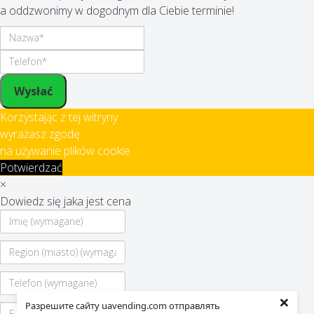
a oddzwonimy w dogodnym dla Ciebie terminie!
Wysłać
Korzystając z tej witryny
wyrażasz zgodę
na używanie plików cookie
Potwierdzać
×
Dowiedz się jaka jest cena
×
Разрешите сайту uavending.com отправлять