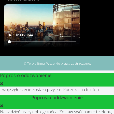
© Twoja firma. Wszelkie prawa zastrzeżone.
Poproś o oddzwonienie
Twoje zgłoszenie zostało przyjęte. Poczekaj na telefon.
Poproś o oddzwonienie
Nasz dzień pracy dobiegł końca. Zostaw swój numer telefonu,