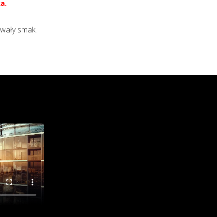
a.
rwały smak.