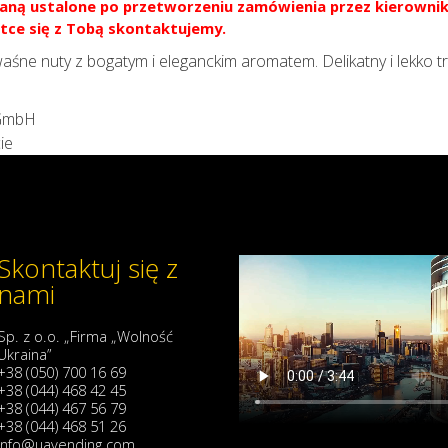
aną ustalone po przetworzeniu zamówienia przez kierownik
tce się z Tobą skontaktujemy.
aśne nuty z bogatym i eleganckim aromatem. Delikatny i lekko t
 GmbH
ie
Skontaktuj się z
nami
Sp. z o.o. „Firma „Wolność
Ukraina”
+38 (050) 700 16 69
+38 (044) 468 42 45
+38 (044) 467 56 79
+38 (044) 468 51 26
info@uavending.com