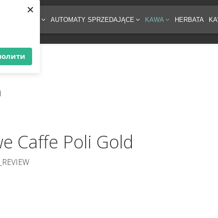
×
ĘT DO KAWY
AUTOMATY SPRZEDAJĄCE
KAWA
HERBATA
KA
волити
e Caffe Poli Gold
_REVIEW