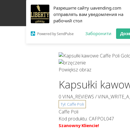
Разрешите сайту uavending.com
DOM
JETINNO
FILTROWANIE
RRO
SPRZ
отправлять вам уведомления на
рабочий стол
O NAS
ŁĄCZNOŚĆ
Заборонити
Доз
Powered by SendPulse
Powiększ obraz
Kapsułki kawow
0 VINA_REVIEWS /
VINA_WRITE_A
Caffe Poli
Kod produktu:
CAFPOL047
Szanowny Kliencie!