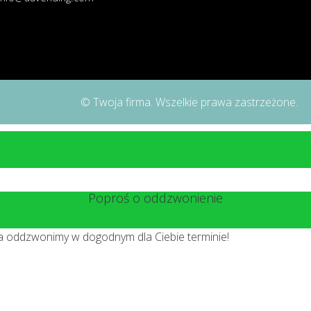
© Twoja firma. Wszelkie prawa zastrzeżone.
Poproś o oddzwonienie
 a oddzwonimy w dogodnym dla Ciebie terminie!