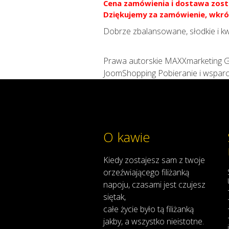
Cena zamówienia i dostawa zost
Dziękujemy za zamówienie, wkró
Dobrze zbalansowane, słodkie i kw
Prawa autorskie MAXXmarketing
JoomShopping Pobieranie i wsparc
O kawie
Kiedy
zostajesz
sam
z
twoje
orzeźwiającego
filiżanką
napoju
,
czasami
jest
czujesz
się
tak,
całe
życie
było
tą
filiżanką
jakby
,
a
wszystko
nieistotne
.