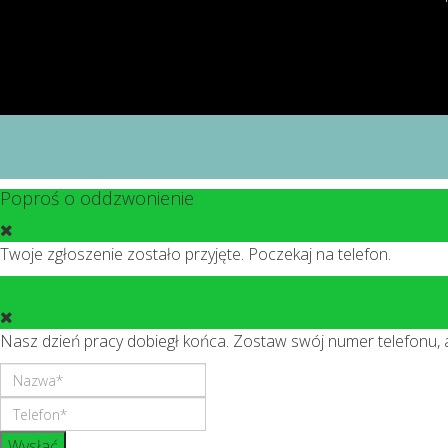
Poproś o oddzwonienie
Twoje zgłoszenie zostało przyjęte. Poczekaj na telefon.
Nasz dzień pracy dobiegł końca. Zostaw swój numer telefonu,
Wysłać