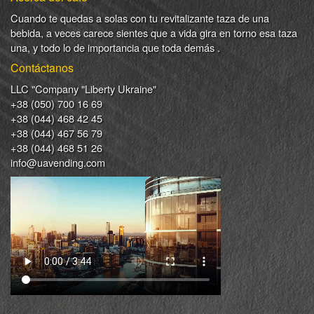
Cuando
te quedas
a solas
con
tu
revitalizante
taza de
una
bebida
,
a veces
carece
sientes
que
a
vida
gira en torno
esa
taza
una
,
y
todo lo
de importancia
que toda demás .
Contáctanos
LLC "Company "Liberty Ukraine"
+38 (050) 700 16 69
+38 (044) 468 42 45
+38 (044) 467 56 79
+38 (044) 468 51 26
info@uavending.com