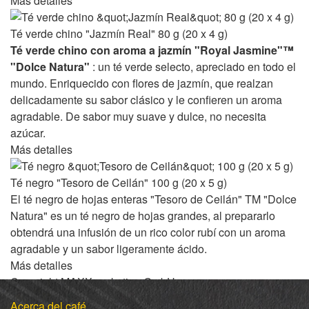
Más detalles
Té verde chino "Jazmín Real" 80 g (20 x 4 g)
Té verde chino con aroma a jazmín "Royal Jasmine"™
"Dolce Natura"
: un té verde selecto, apreciado en todo el
mundo. Enriquecido con flores de jazmín, que realzan
delicadamente su sabor clásico y le confieren un aroma
agradable. De sabor muy suave y dulce, no necesita
azúcar.
Más detalles
Té negro "Tesoro de Ceilán" 100 g (20 x 5 g)
El té negro de hojas enteras "Tesoro de Ceilán" TM "Dolce
Natura" es un té negro de hojas grandes, al prepararlo
obtendrá una infusión de un rico color rubí con un aroma
agradable y un sabor ligeramente ácido.
Más detalles
Copyright MAXXmarketing GmbH
JoomShopping Descarga y soporte
Acerca del café