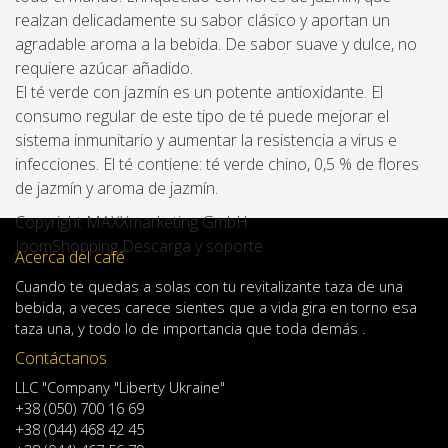
realzan delicadamente su sabor clásico y aportan un
agradable aroma a la bebida. De sabor suave y dulce, no
requiere azúcar añadido.
El té verde con jazmín es un potente antioxidante. El
consumo regular de este tipo de té puede mejorar el
sistema inmunitario y aumentar la resistencia a virus e
infecciones. El té contiene: té verde chino, 0,5 % de flores
de jazmín y aroma de jazmín.
Copyright MAXXmarketing GmbH
JoomShopping Descarga y soporte
Acerca del café
Cuando
te quedas
a solas
con
tu
revitalizante
taza de
una
bebida
,
a veces
carece
sientes
que
a
vida
gira en torno
esa
taza
una
,
y
todo lo
de importancia
que toda demás .
Contáctanos
LLC "Company "Liberty Ukraine"
+38 (050) 700 16 69
+38 (044) 468 42 45