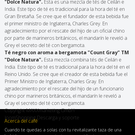
"Dolce Natura".
Esta es una mezcla de tés de Ceilán e
India. Este tipo de té es tradicional para la hora del té en
Gran Bretaña. Se cree que el fundador de esta bebida fue
el primer ministro de Inglaterra, Charles Grey. En
agradecimiento por el rescate del hijo de un oficial chino
por parte de marineros británicos, el mandarín le reveló a
Grey el secreto del té con bergamota.
Té negro con aroma a bergamota "Count Gray" TM
"Dolce Natura".
Esta mezcla combina tés de Ceilán e
India. Este tipo de té es tradicional para la hora del té en el
Reino Unido. Se cree que el creador de esta bebida fue el
Primer Ministro de Inglaterra, Charles Gray. En
agradecimiento por el rescate del hijo de un funcionario
chino por marineros británicos, el mandarín le reveló a
Gray el secreto del té con bergamota.
Copyright MAXXmarketing GmbH
JoomShopping Descarga y soporte
Acerca del café
Cuando
te quedas
a solas
con
tu
revitalizante
taza de
una