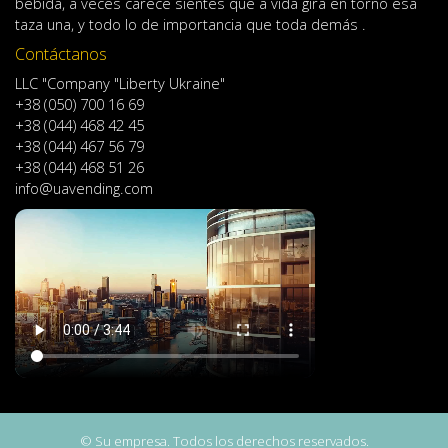
bebida
,
a veces
carece
sientes
que
a
vida
gira en torno
esa
taza
una
,
y
todo lo
de importancia
que toda demás .
Contáctanos
LLC "Company "Liberty Ukraine"
+38 (050) 700 16 69
+38 (044) 468 42 45
+38 (044) 467 56 79
+38 (044) 468 51 26
info@uavending.com
© Su empresa. Todos los derechos reservados.