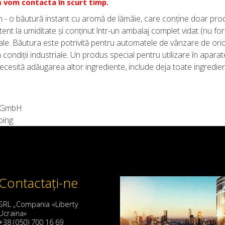
 vom contacta în scurt timp.
n - o băutură instant cu aromă de lămâie, care conține doar prod
ent la umiditate și conținut într-un ambalaj complet vidat (nu for
striale. Băutura este potrivită pentru automatele de vânzare de or
n condiții industriale. Un produs special pentru utilizare în apar
necesită adăugarea altor ingrediente, include deja toate ingredi
g GmbH
ping
Contactaţi-ne
SRL „Compania «Liberty
Ucraina»
+38 (050) 700 16 69