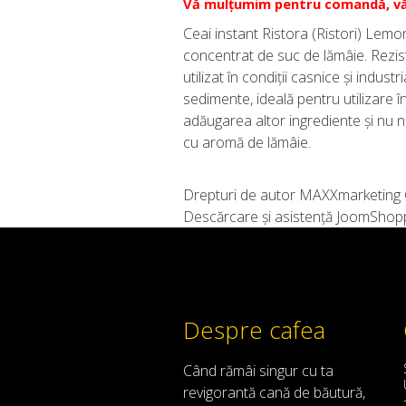
Vă mulțumim pentru comandă, vă
Ceai instant Ristora (Ristori) Lemo
concentrat de suc de lămâie. Rezist
utilizat în condiții casnice și indu
sedimente, ideală pentru utilizare î
adăugarea altor ingrediente și nu 
cu aromă de lămâie.
Drepturi de autor MAXXmarketin
Descărcare și asistență JoomShop
Despre cafea
Când
rămâi
singur
cu
ta
revigorantă
cană de
băutură
,