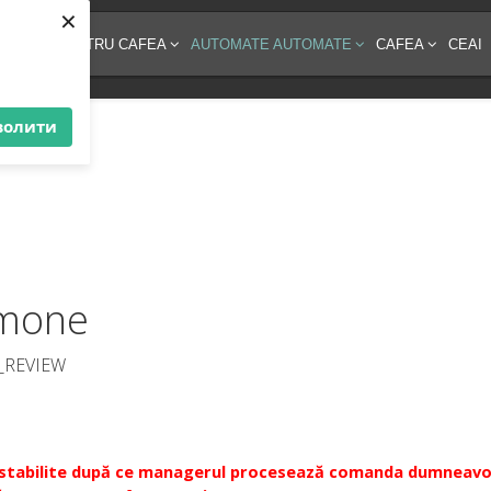
×
AMENTE PENTRU CAFEA
AUTOMATE AUTOMATE
CAFEA
CEAI
волити
imone
_REVIEW
or fi stabilite după ce managerul procesează comanda dumneav