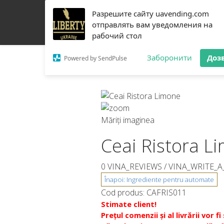
Разрешите сайту uavending.com
ACASĂ
JETINNO
FILTRARE
RRO
ECHIP
отправлять вам уведомления на
рабочий стол
DESPRE NOI
CONTACTE
Заборонити
Доз
Powered by SendPulse
Măriți imaginea
Ceai Ristora L
0 VINA_REVIEWS /
VINA_WRITE_A
Cod produs:
CAFRIS011
Stimate client!
Prețul comenzii și al livrării v