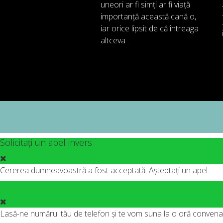
uneori
ar fi
simți
ar
fi
viață
importanță
această
cană
o
,
iar
orice
lipsit de
că întreaga
altceva .
Solicitați un apel invers
Cererea dumneavoastră a fost acceptată. Așteptați un apel.
Lasă-ne numărul tău de telefon și te vom suna la o oră convenab