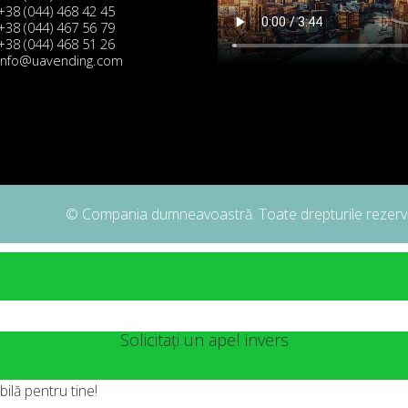
+38 (044) 468 42 45
+38 (044) 467 56 79
+38 (044) 468 51 26
info@uavending.com
© Compania dumneavoastră. Toate drepturile rezerv
Solicitați un apel invers
ilă pentru tine!