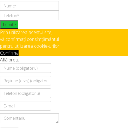
Trimite
Prin utilizarea acestui site,
vă confirmați consimțământul
pentru utilizarea cookie-urilor
Confirma
Află prețul