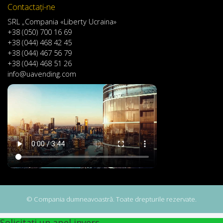
Contactaţi-ne
SRL „Compania «Liberty Ucraina»
+38 (050) 700 16 69
+38 (044) 468 42 45
+38 (044) 467 56 79
+38 (044) 468 51 26
info@uavending.com
© Compania dumneavoastră. Toate drepturile rezervate.
Solicitați un apel invers