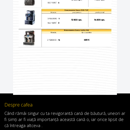
Despre cafea
Când
rămâi
singur
cu
ta
revigorantă
cană de
băutură
,
uneori
ar
fi
simți
ar
fi
viață
importanță
această
cană
o
,
iar
orice
lipsit de
că întreaga altceva .