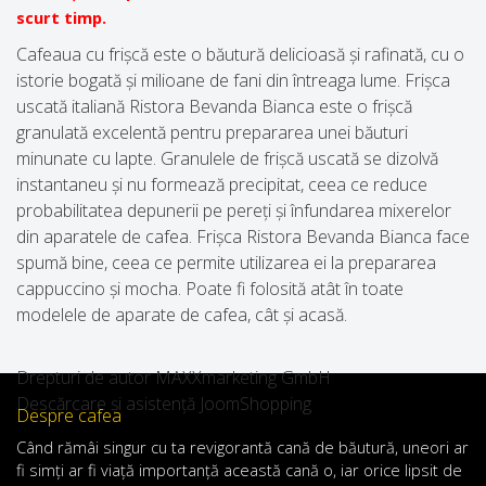
scurt timp.
Cafeaua cu frișcă este o băutură delicioasă și rafinată, cu o
istorie bogată și milioane de fani din întreaga lume. Frișca
uscată italiană Ristora Bevanda Bianca este o frișcă
granulată excelentă pentru prepararea unei băuturi
minunate cu lapte. Granulele de frișcă uscată se dizolvă
instantaneu și nu formează precipitat, ceea ce reduce
probabilitatea depunerii pe pereți și înfundarea mixerelor
din aparatele de cafea. Frișca Ristora Bevanda Bianca face
spumă bine, ceea ce permite utilizarea ei la prepararea
cappuccino și mocha. Poate fi folosită atât în ​​toate
modelele de aparate de cafea, cât și acasă.
Drepturi de autor MAXXmarketing GmbH
Descărcare și asistență JoomShopping
Despre cafea
Când
rămâi
singur
cu
ta
revigorantă
cană de
băutură
,
uneori
ar
fi
simți
ar
fi
viață
importanță
această
cană
o
,
iar
orice
lipsit de