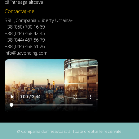
că întreaga altceva .
Contactaţi-ne
SRL „Compania «Liberty Ucraina»
+38 (050) 700 16 69
+38 (044) 468 42 45
+38 (044) 467 56 79
+38 (044) 468 51 26
info@uavending.com
© Compania dumneavoastră. Toate drepturile rezervate.