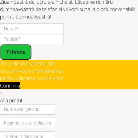
Ziua noastră de lucru s-a încheiat. Lăsați-ne numărul
dumneavoastră de telefon și vă vom suna la o oră convenabilă
pentru dumneavoastră!
Trimite
Prin utilizarea acestui site,
vă confirmați consimțământul
pentru utilizarea cookie-urilor
Confirma
×
Află prețul