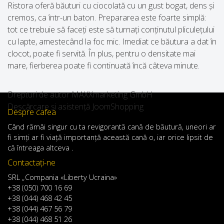
Ristora oferă băuturi cu ciocolată cu un gust bogat, dens și
cremos, ca într-un baton. Prepararea este foarte simplă:
tot ce trebuie să faceți este să turnați conținutul pliculețului
cu lapte, amestecând la foc mic. Imediat ce băutura a dat în
clocot, poate fi servită. În plus, pentru o densitate mai
mare, fierberea poate fi continuată încă câteva minute.
Drepturi de autor MAXXmarketing GmbH
Descărcare și asistență JoomShopping
Despre cafea
Când
rămâi
singur
cu
ta
revigorantă
cană de
băutură
,
uneori
ar
fi
simți
ar
fi
viață
importanță
această
cană
o
,
iar
orice
lipsit de
că întreaga altceva .
Contactaţi-ne
SRL „Compania «Liberty Ucraina»
+38 (050) 700 16 69
+38 (044) 468 42 45
+38 (044) 467 56 79
+38 (044) 468 51 26