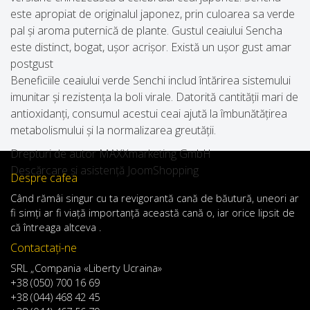
este apropiat de originalul japonez, prin culoarea sa verde
pal și aroma puternică de plante. Gustul ceaiului Sencha
este distinct, bogat, ușor acrișor. Există un ușor gust amar
postgust
Beneficiile ceaiului verde Senchi includ întărirea sistemului
imunitar și rezistența la boli virale. Datorită cantității mari de
antioxidanți, consumul acestui ceai ajută la îmbunătățirea
metabolismului și la normalizarea greutății.
Drepturi de autor MAXXmarketing GmbH
Descărcare și asistență JoomShopping
Despre cafea
Când
rămâi
singur
cu
ta
revigorantă
cană de
băutură
,
uneori
ar
fi
simți
ar
fi
viață
importanță
această
cană
o
,
iar
orice
lipsit de
că întreaga altceva .
Contactaţi-ne
SRL „Compania «Liberty Ucraina»
+38 (050) 700 16 69
+38 (044) 468 42 45