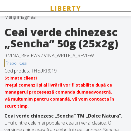
Măriți imaginea
Ceai verde chinezesc
„Sencha” 50g (25x2g)
0 VINA_REVIEWS /
VINA_WRITE_A_REVIEW
Cod produs:
THEUKR019
Stimate client!
Prețul comenzii și al livrării vor fi stabilite după ce
managerul procesează comanda dumneavoastră.
Vă mulțumim pentru comandă, vă vom contacta în
scurt timp.
Ceai verde chinezesc „Sencha” TM „Dolce Natura”.
Unul dintre cele mai populare ceaiuri verzi clasice. O
versiune chinezească a celebrului ceai japonez. Sencha