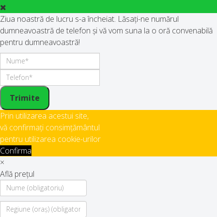
Ziua noastră de lucru s-a încheiat. Lăsați-ne numărul
dumneavoastră de telefon și vă vom suna la o oră convenabilă
pentru dumneavoastră!
Trimite
Prin utilizarea acestui site,
vă confirmați consimțământul
pentru utilizarea cookie-urilor
Confirma
×
Află prețul