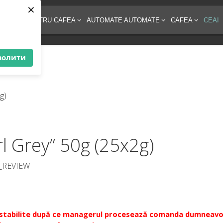
×
AMENTE PENTRU CAFEA
AUTOMATE AUTOMATE
CAFEA
CEAI
волити
l Grey” 50g (25x2g)
_REVIEW
or fi stabilite după ce managerul procesează comanda dumneav