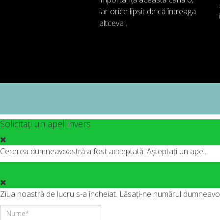
iar
orice
lipsit de
că întreaga
altceva .
Solicitați un apel invers
Cererea dumneavoastră a fost acceptată. Așteptați un apel.
Ziua noastră de lucru s-a încheiat. Lăsați-ne numărul dumneavo