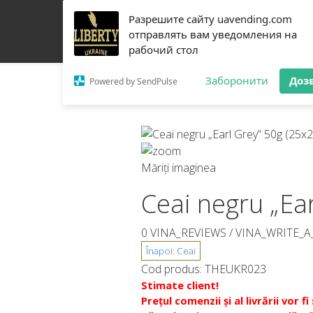
Разрешите сайту uavending.com
ACASĂ
JETINNO
FILTRARE
RRO
ECHIP
отправлять вам уведомления на
рабочий стол
DESPRE NOI
CONTACTE
Заборонити
Доз
Powered by SendPulse
Măriți imaginea
Ceai negru „Ear
0 VINA_REVIEWS /
VINA_WRITE_A
Cod produs:
THEUKR023
Stimate client!
Prețul comenzii și al livrării v