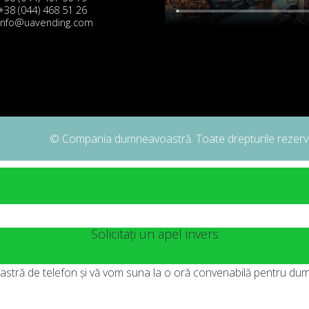
+38 (044) 468 51 26
info@uavending.com
© Compania dumneavoastră. Toate drepturile rezerv
Solicitați un apel invers
astră de telefon și vă vom suna la o oră convenabilă pentru du