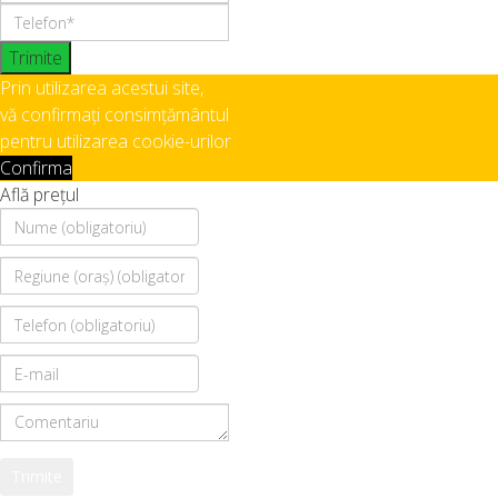
Trimite
Prin utilizarea acestui site,
vă confirmați consimțământul
pentru utilizarea cookie-urilor
Confirma
Află prețul
Trimite