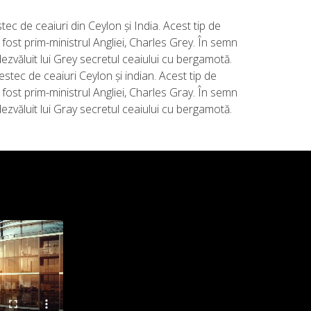
c de ceaiuri din Ceylon și India. Acest tip de
 fost prim-ministrul Angliei, Charles Grey. În semn
 dezvăluit lui Grey secretul ceaiului cu bergamotă.
tec de ceaiuri Ceylon și indian. Acest tip de
 fost prim-ministrul Angliei, Charles Gray. În semn
 dezvăluit lui Gray secretul ceaiului cu bergamotă.