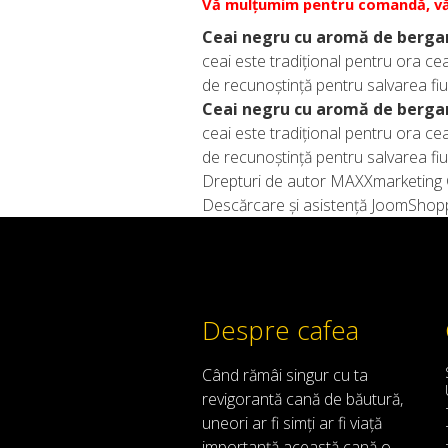
Vă mulțumim pentru comandă, vă
Ceai negru cu aromă de berga
ceai este tradițional pentru ora cea
de recunoștință pentru salvarea fiul
Ceai negru cu aromă de berga
ceai este tradițional pentru ora cea
de recunoștință pentru salvarea fiul
Drepturi de autor MAXXmarketin
Descărcare și asistență JoomShop
Despre cafea
Când
rămâi
singur
cu
ta
revigorantă
cană de
băutură
,
uneori
ar fi
simți
ar
fi
viață
importanță
această
cană
o
,