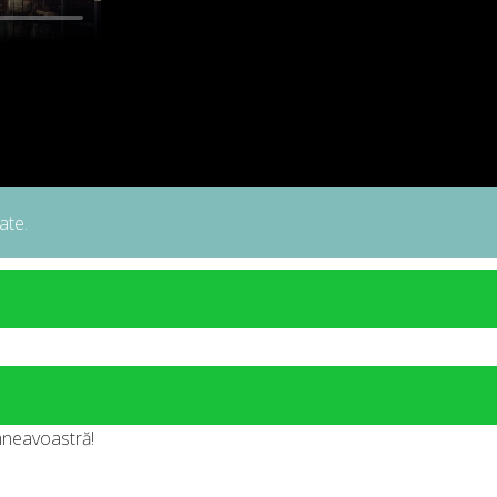
ate.
mneavoastră!