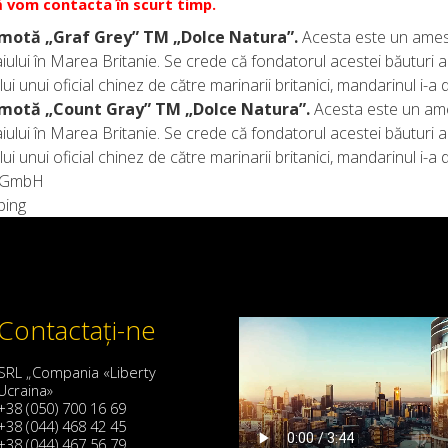
 vom contacta în scurt timp.
motă „Graf Grey” TM „Dolce Natura”.
Acesta este un ameste
iului în Marea Britanie. Se crede că fondatorul acestei băuturi a
ui unui oficial chinez de către marinarii britanici, mandarinul i-a
motă „Count Gray” TM „Dolce Natura”.
Acesta este un ames
iului în Marea Britanie. Se crede că fondatorul acestei băuturi a
ui unui oficial chinez de către marinarii britanici, mandarinul i-a
g GmbH
ping
Contactaţi-ne
SRL „Compania «Liberty
Ucraina»
+38 (050) 700 16 69
+38 (044) 468 42 45
+38 (044) 467 56 79