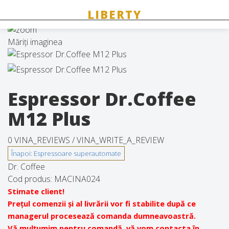
Măriți imaginea
Espressor Dr.Coffee
M12 Plus
0 VINA_REVIEWS /
VINA_WRITE_A_REVIEW
Dr. Coffee
Cod produs:
MACINA024
Stimate client!
Prețul comenzii și al livrării vor fi stabilite după ce
managerul procesează comanda dumneavoastră.
Vă mulțumim pentru comandă, vă vom contacta în