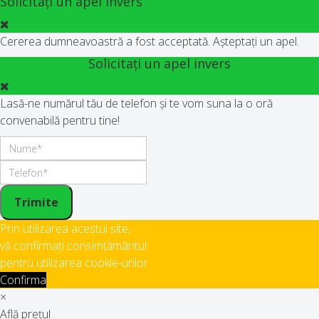
Solicitați un apel invers
Cererea dumneavoastră a fost acceptată. Așteptați un apel.
Solicitați un apel invers
Lasă-ne numărul tău de telefon și te vom suna la o oră
convenabilă pentru tine!
Trimite
Prin utilizarea acestui site,
vă confirmați consimțământul
pentru utilizarea cookie-urilor
Confirma
×
Află prețul