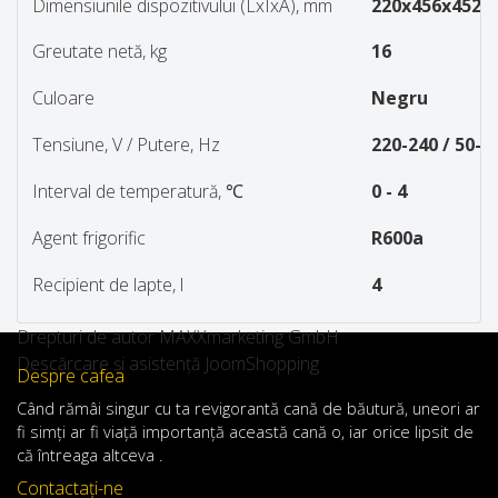
Dimensiunile dispozitivului (LxÎxA), mm
220x456x452
Greutate netă, kg
16
Culoare
Negru
Tensiune, V / Putere, Hz
220-240 / 50-6
Interval de temperatură, ℃
0 - 4
Agent frigorific
R600a
Recipient de lapte, l
4
Drepturi de autor MAXXmarketing GmbH
Descărcare și asistență JoomShopping
Despre cafea
Când
rămâi
singur
cu
ta
revigorantă
cană de
băutură
,
uneori
ar
fi
simți
ar
fi
viață
importanță
această
cană
o
,
iar
orice
lipsit de
că întreaga altceva .
Contactaţi-ne