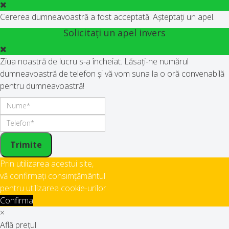
Cererea dumneavoastră a fost acceptată. Așteptați un apel.
Solicitați un apel invers
Ziua noastră de lucru s-a încheiat. Lăsați-ne numărul
dumneavoastră de telefon și vă vom suna la o oră convenabilă
pentru dumneavoastră!
Trimite
Prin utilizarea acestui site,
vă confirmați consimțământul
pentru utilizarea cookie-urilor
Confirma
×
Află prețul