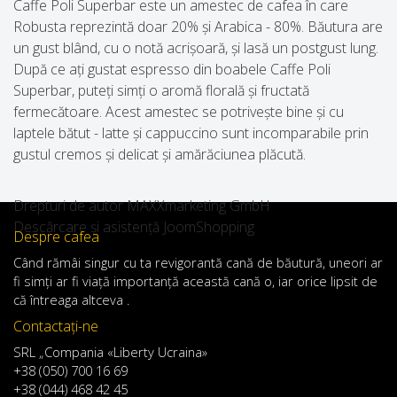
Caffe Poli Superbar este un amestec de cafea în care
Robusta reprezintă doar 20% și Arabica - 80%. Băutura are
un gust blând, cu o notă acrișoară, și lasă un postgust lung.
După ce ați gustat espresso din boabele Caffe Poli
Superbar, puteți simți o aromă florală și fructată
fermecătoare. Acest amestec se potrivește bine și cu
laptele bătut - latte și cappuccino sunt incomparabile prin
gustul cremos și delicat și amărăciunea plăcută.
Drepturi de autor MAXXmarketing GmbH
Descărcare și asistență JoomShopping
Despre cafea
Când
rămâi
singur
cu
ta
revigorantă
cană de
băutură
,
uneori
ar
fi
simți
ar
fi
viață
importanță
această
cană
o
,
iar
orice
lipsit de
că întreaga altceva .
Contactaţi-ne
SRL „Compania «Liberty Ucraina»
+38 (050) 700 16 69
+38 (044) 468 42 45