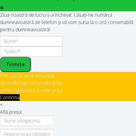
Ziua noastră de lucru s-a încheiat. Lăsați-ne numărul
dumneavoastră de telefon și vă vom suna la o oră convenabilă
pentru dumneavoastră!
Trimite
Prin utilizarea acestui site,
vă confirmați consimțământul
pentru utilizarea cookie-urilor
Confirma
×
Află prețul