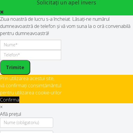
Solicitați un apel invers
Ziua noastră de lucru s-a încheiat. Lăsați-ne numărul
dumneavoastră de telefon și vă vom suna la o oră convenabilă
pentru dumneavoastră!
Trimite
Prin utilizarea acestui site,
vă confirmați consimțământul
pentru utilizarea cookie-urilor
Confirma
×
Află prețul