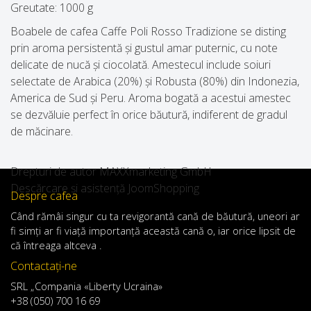
Greutate:
1000 g
Boabele de cafea Caffe Poli Rosso Tradizione se disting
prin aroma persistentă și gustul amar puternic, cu note
delicate de nucă și ciocolată. Amestecul include soiuri
selectate de Arabica (20%) și Robusta (80%) din Indonezia,
America de Sud și Peru. Aroma bogată a acestui amestec
se dezvăluie perfect în orice băutură, indiferent de gradul
de măcinare.
Drepturi de autor MAXXmarketing GmbH
Descărcare și asistență JoomShopping
Despre cafea
Când
rămâi
singur
cu
ta
revigorantă
cană de
băutură
,
uneori
ar
fi
simți
ar
fi
viață
importanță
această
cană
o
,
iar
orice
lipsit de
că întreaga altceva .
Contactaţi-ne
SRL „Compania «Liberty Ucraina»
+38 (050) 700 16 69