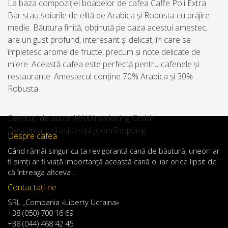
La baza compoziției boabelor de cafea Caffe Poli Extra
Bar stau soiurile de elită de Arabica și Robusta cu prăjire
medie. Băutura finită, obținută pe baza acestui amestec,
are un gust profund, interesant și delicat, în care se
împletesc arome de fructe, precum și note delicate de
miere. Această cafea este perfectă pentru cafenele și
restaurante. Amestecul conține 70% Arabica și 30%
Robusta.
Drepturi de autor MAXXmarketing GmbH
Descărcare și asistență JoomShopping
Despre cafea
Când
rămâi
singur
cu
ta
revigorantă
cană de
băutură
,
uneori
ar
fi
simți
ar
fi
viață
importanță
această
cană
o
,
iar
orice
lipsit de
că întreaga altceva .
Contactaţi-ne
SRL „Compania «Liberty Ucraina»
+38 (050) 700 16 69
+38 (044) 468 42 45