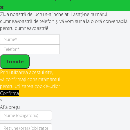
Ziua noastră de lucru s-a încheiat. Lăsați-ne numărul
dumneavoastră de telefon și vă vom suna la o oră convenabilă
pentru dumneavoastră!
Trimite
Prin utilizarea acestui site,
vă confirmați consimțământul
pentru utilizarea cookie-urilor
Confirma
×
Află prețul