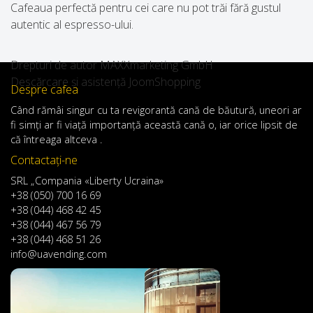
Cafeaua perfectă pentru cei care nu pot trăi fără gustul
autentic al espresso-ului.
Drepturi de autor MAXXmarketing GmbH
Descărcare și asistență JoomShopping
Despre cafea
Când
rămâi
singur
cu
ta
revigorantă
cană de
băutură
,
uneori
ar
fi
simți
ar
fi
viață
importanță
această
cană
o
,
iar
orice
lipsit de
că întreaga altceva .
Contactaţi-ne
SRL „Compania «Liberty Ucraina»
+38 (050) 700 16 69
+38 (044) 468 42 45
+38 (044) 467 56 79
+38 (044) 468 51 26
info@uavending.com