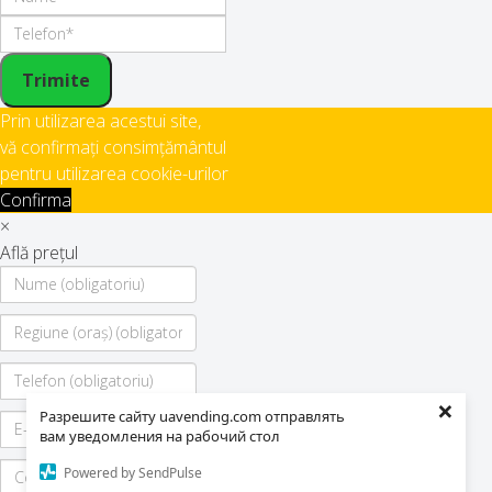
Trimite
Prin utilizarea acestui site,
vă confirmați consimțământul
pentru utilizarea cookie-urilor
Confirma
×
Află prețul
×
Разрешите сайту uavending.com отправлять
вам уведомления на рабочий стол
Powered by SendPulse