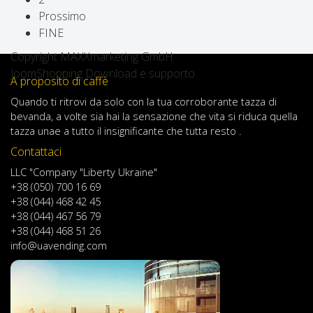
Prossimo
FINE
Copyright MAXXmarketing GmbH
JoomShopping Download e supporto
A proposito di caffè
Quando
ti ritrovi
da solo
con
la tua
corroborante
tazza di
bevanda
,
a volte
sia
hai
la sensazione
che
vita
si riduca
quella
tazza
una
e
a
tutto il
insignificante
che tutta resto .
Contattaci
LLC "Company "Liberty Ukraine"
+38 (050) 700 16 69
+38 (044) 468 42 45
+38 (044) 467 56 79
+38 (044) 468 51 26
info@uavending.com