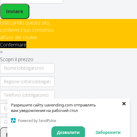
Inviare
Utilizzando questo sito,
confermi il tuo consenso
all'uso dei cookie.
Confermare
×
Scopri il prezzo
×
Разрешите сайту uavending.com отправлять
вам уведомления на рабочий стол
Powered by SendPulse
Дозволити
Заборонити
Inviare