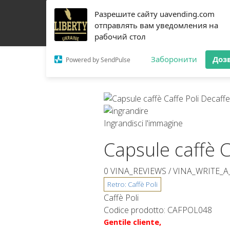
Разрешите сайту uavending.com
CASA
JETINNO
FILTRAZIONE
RRO
ATTR
отправлять вам уведомления на
рабочий стол
PEZZI DI RICAMBIO
CHI SIAMO
CONTATTI
Заборонити
Доз
Powered by SendPulse
Ingrandisci l'immagine
Capsule caffè C
0 VINA_REVIEWS /
VINA_WRITE_A
Caffè Poli
Codice prodotto:
CAFPOL048
Gentile cliente,