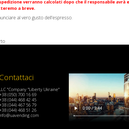
i spedizione verranno calcolati dopo che il responsabile avrà 
atteremo a breve.
nunciare al vero gusto dell'espresso.
rto
Contattaci
LLC "Company "Liberty Ukraine"
+38 (050) 700 16 69
+38 (044) 468 42 45
+38 (044) 467 56 79
+38 (044) 468 51 26
info@uavending.com