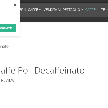
×
EZZATURA PER IL CAFFÈ
VENDITA AL DETTAGLIO
CAFFÈ
TÈ
волити
affe Poli Decaffeinato
_REVIEW