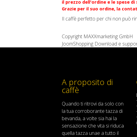
il prezzo dell'ordine e le spese d
Grazie per il suo ordine, la cont
Il caffè perfetto per chi non può ri
Copyright MAXXmarketing GmbH
JoomShopping Download e suppo
A proposito di
caffè
Quando
ti ritrovi
da solo
con
la tua
corroborante
tazza di
bevanda
,
a volte
sia
hai
la
sensazione
che
vita
si riduca
quella
tazza
una
e
a
tutto il