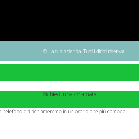
© La tua azienda. Tutti i diritti riservati.
Richiedi una chiamata
di telefono e ti richiameremo in un orario a te più comodo!