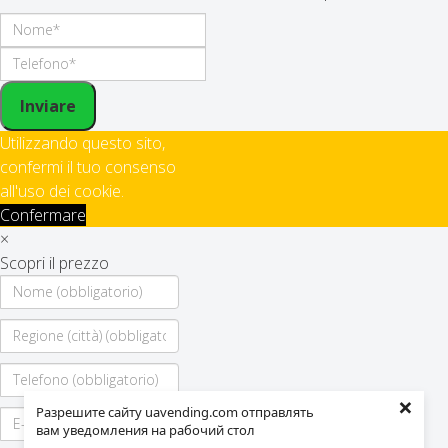
Inviare
Utilizzando questo sito,
confermi il tuo consenso
all'uso dei cookie.
Confermare
×
Scopri il prezzo
×
Разрешите сайту uavending.com отправлять
вам уведомления на рабочий стол