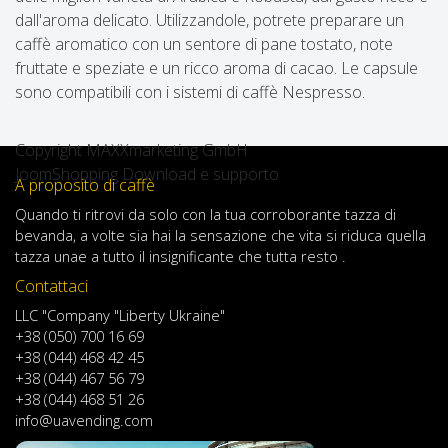
dall'aroma delicato. Utilizzandole, potrete preparare un
caffè aromatico con un sentore di pane tostato, note
fruttate e speziate e un ricco aroma di cacao. Le capsule
sono compatibili con i sistemi di caffè Nespresso.
Copyright MAXXmarketing GmbH
JoomShopping Download e supporto
A proposito di caffè
Quando
ti ritrovi
da solo
con
la tua
corroborante
tazza di
bevanda
,
a volte
sia
hai
la sensazione
che
vita
si riduca
quella
tazza
una
e
a
tutto il
insignificante
che tutta resto .
Contattaci
LLC "Company "Liberty Ukraine"
+38 (050) 700 16 69
+38 (044) 468 42 45
+38 (044) 467 56 79
+38 (044) 468 51 26
info@uavending.com