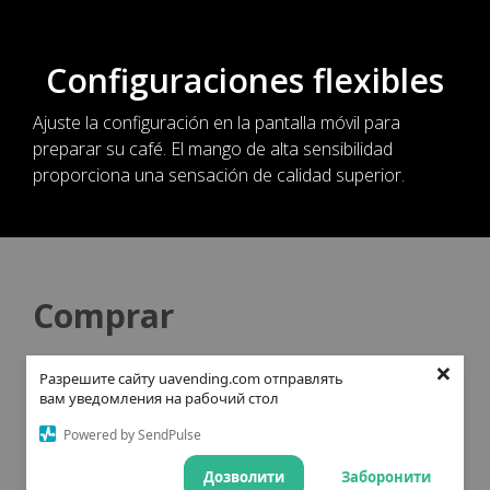
×
Разрешите сайту uavending.com отправлять
вам уведомления на рабочий стол
Powered by SendPulse
Дозволити
Заборонити