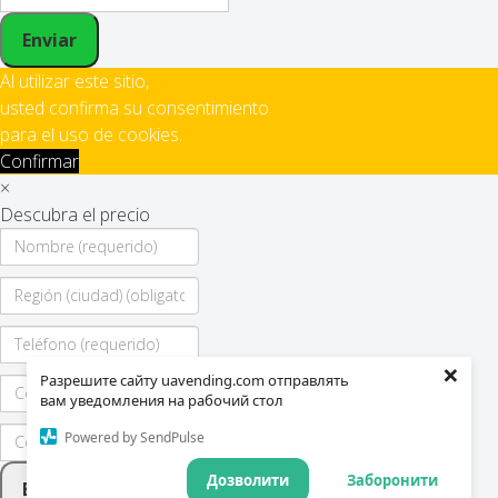
Enviar
Al utilizar este sitio,
usted confirma su consentimiento
para el uso de cookies.
Confirmar
×
Descubra el precio
×
Разрешите сайту uavending.com отправлять
вам уведомления на рабочий стол
Powered by SendPulse
Дозволити
Заборонити
Enviar