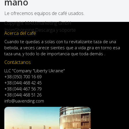
mano
Le ofrecemos equipos de café usados.
Copyright MAXXmarketing GmbH
JoomShopping Descarga y soporte
Acerca del café
Cuando
te quedas
a solas
con
tu
revitalizante
taza de
una
bebida
,
a veces
carece
sientes
que
a
vida
gira en torno
esa
taza
una
,
y
todo lo
de importancia
que toda demás .
Contáctanos
LLC "Company "Liberty Ukraine"
+38 (050) 700 16 69
+38 (044) 468 42 45
+38 (044) 467 56 79
+38 (044) 468 51 26
info@uavending.com