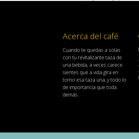
Acerca del café
Cuando
te quedas
a solas
con
tu
revitalizante
taza de
una bebida
,
a veces
carece
sientes
que
a
vida
gira en
torno
esa
taza
una
,
y
todo lo
de importancia
que toda
demás .