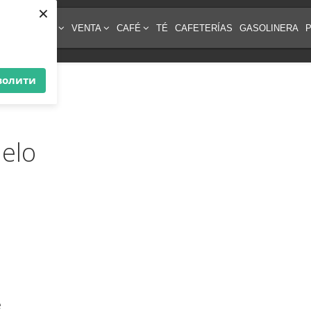
×
IPO DE CAFÉ
VENTA
CAFÉ
TÉ
CAFETERÍAS
GASOLINERA
волити
elo
e