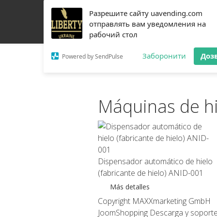
Разрешите сайту uavending.com
HOGAR
JETINNO
FILTRACIÓN
RRO
EQU
отправлять вам уведомления на
рабочий стол
CONTACTOS
Заборонити
Доз
Powered by SendPulse
Máquinas de hi
Dispensador automático de hielo
(fabricante de hielo) ANID-001
Más detalles
Copyright MAXXmarketing GmbH
JoomShopping Descarga y soport