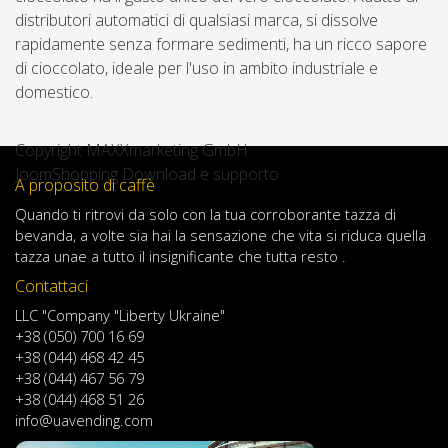
distributori automatici di qualsiasi marca, si dissolve
rapidamente senza formare sedimenti, ha un ricco sapore
di cioccolato, ideale per l'uso in ambito industriale e
domestico.
Copyright MAXXmarketing GmbH
JoomShopping Download e supporto
A proposito di caffè
Quando
ti ritrovi
da solo
con
la tua
corroborante
tazza di
bevanda
,
a volte
sia
hai
la sensazione
che
vita
si riduca
quella
tazza
una
e
a
tutto il
insignificante
che tutta resto .
Contattaci
LLC "Company "Liberty Ukraine"
+38 (050) 700 16 69
+38 (044) 468 42 45
+38 (044) 467 56 79
+38 (044) 468 51 26
info@uavending.com