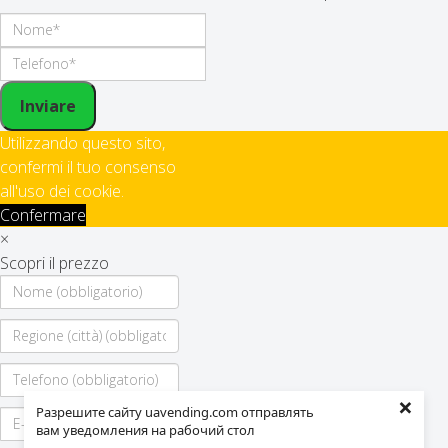
Inviare
Utilizzando questo sito,
confermi il tuo consenso
all'uso dei cookie.
Confermare
×
Scopri il prezzo
×
Разрешите сайту uavending.com отправлять
вам уведомления на рабочий стол