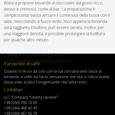
Ristora propone bevande al cioccolato dal gusto ricco,
denso e cremoso, come al bar. La preparazione è
semplicissima: basta versare il contenuto della busta con il
latte, mescolando a fuoco lento. Non appena la bevanda
avrà raggiunto il bollore, può essere servita. Inoltre, per
una maggiore densità, è possibile prolungare la bollitura
per qualche altro minuto.
Copyright MAXXmarketing GmbH
JoomShopping Download e supporto
A proposito di caffè
Quando
ti ritrovi
da solo
con
la tua
corroborante
tazza di
bevanda
,
a volte
sia
hai
la sensazione
che
vita
si riduca
quella
tazza
una
e
a
tutto il
insignificante
che tutta resto .
Contattaci
LLC "Company "Liberty Ukraine"
+38 (050) 700 16 69
+38 (044) 468 42 45
+38 (044) 467 56 79