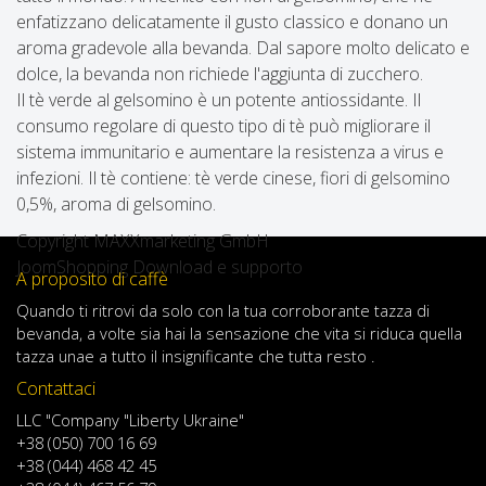
enfatizzano delicatamente il gusto classico e donano un
aroma gradevole alla bevanda. Dal sapore molto delicato e
dolce, la bevanda non richiede l'aggiunta di zucchero.
Il tè verde al gelsomino è un potente antiossidante. Il
consumo regolare di questo tipo di tè può migliorare il
sistema immunitario e aumentare la resistenza a virus e
infezioni. Il tè contiene: tè verde cinese, fiori di gelsomino
0,5%, aroma di gelsomino.
Copyright MAXXmarketing GmbH
JoomShopping Download e supporto
A proposito di caffè
Quando
ti ritrovi
da solo
con
la tua
corroborante
tazza di
bevanda
,
a volte
sia
hai
la sensazione
che
vita
si riduca
quella
tazza
una
e
a
tutto il
insignificante
che tutta resto .
Contattaci
LLC "Company "Liberty Ukraine"
+38 (050) 700 16 69
+38 (044) 468 42 45