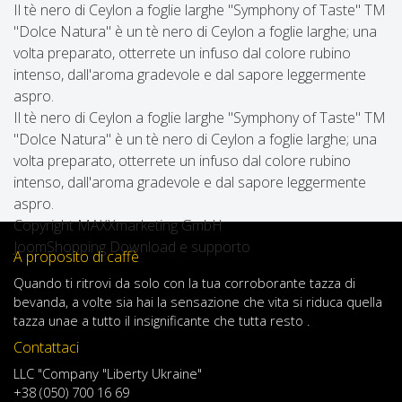
Il tè nero di Ceylon a foglie larghe "Symphony of Taste" TM
"Dolce Natura" è un tè nero di Ceylon a foglie larghe; una
volta preparato, otterrete un infuso dal colore rubino
intenso, dall'aroma gradevole e dal sapore leggermente
aspro.
Il tè nero di Ceylon a foglie larghe "Symphony of Taste" TM
"Dolce Natura" è un tè nero di Ceylon a foglie larghe; una
volta preparato, otterrete un infuso dal colore rubino
intenso, dall'aroma gradevole e dal sapore leggermente
aspro.
Copyright MAXXmarketing GmbH
JoomShopping Download e supporto
A proposito di caffè
Quando
ti ritrovi
da solo
con
la tua
corroborante
tazza di
bevanda
,
a volte
sia
hai
la sensazione
che
vita
si riduca
quella
tazza
una
e
a
tutto il
insignificante
che tutta resto .
Contattaci
LLC "Company "Liberty Ukraine"
+38 (050) 700 16 69