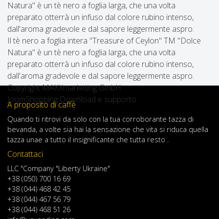
Natura" è un tè nero a foglia larga, che una volta
preparato otterrà un infuso dal colore rubino intenso,
dall'aroma gradevole e dal sapore leggermente aspro.
Il tè nero a foglia intera "Treasure of Ceylon" TM "Dolce
Natura" è un tè nero a foglia larga, che una volta
preparato otterrà un infuso dal colore rubino intenso,
dall'aroma gradevole e dal sapore leggermente aspro.
Copyright MAXXmarketing GmbH
JoomShopping Download e supporto
A proposito di caffè
Quando
ti ritrovi
da solo
con
la tua
corroborante
tazza di
bevanda
,
a volte
sia
hai
la sensazione
che
vita
si riduca
quella
tazza
una
e
a
tutto il
insignificante
che tutta resto .
Contattaci
LLC "Company "Liberty Ukraine"
+38 (050) 700 16 69
+38 (044) 468 42 45
+38 (044) 467 56 79
+38 (044) 468 51 26