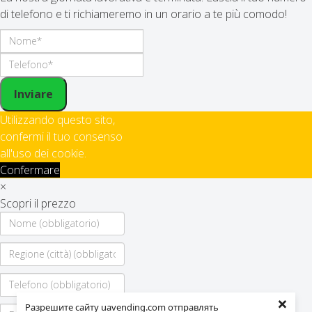
di telefono e ti richiameremo in un orario a te più comodo!
Inviare
Utilizzando questo sito,
confermi il tuo consenso
all'uso dei cookie.
Confermare
×
Scopri il prezzo
×
Разрешите сайту uavending.com отправлять