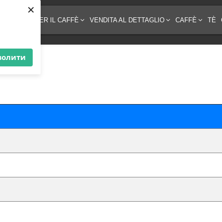
×
EZZATURA PER IL CAFFÈ
VENDITA AL DETTAGLIO
CAFFÈ
TÈ
волити