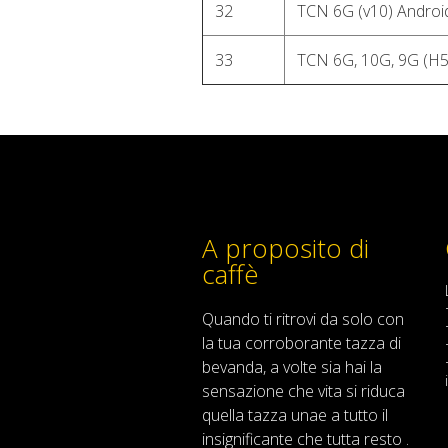
32
TCN 6G (v10) Androi
33
TCN 6G, 10G, 9G (H5
A proposito di
caffè
Quando
ti ritrovi
da solo
con
la tua
corroborante
tazza di
bevanda
,
a volte
sia
hai
la
sensazione
che
vita
si riduca
quella
tazza
una
e
a
tutto il
insignificante
che tutta resto .