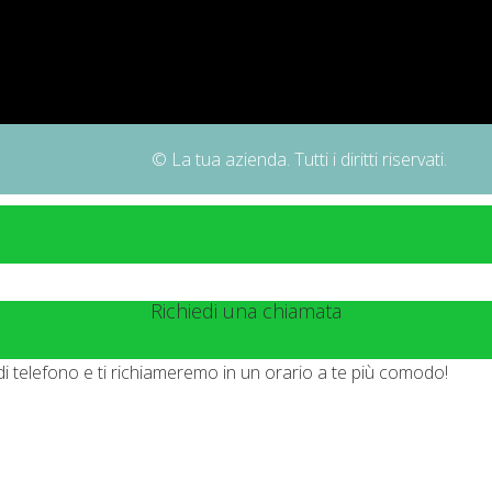
© La tua azienda. Tutti i diritti riservati.
Richiedi una chiamata
di telefono e ti richiameremo in un orario a te più comodo!