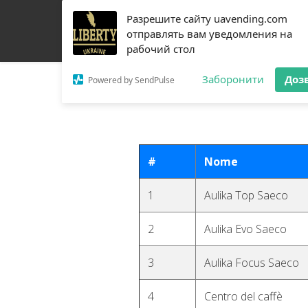
Разрешите сайту uavending.com
CASA
JETINNO
FILTRAZIONE
RRO
ATTR
отправлять вам уведомления на
рабочий стол
PEZZI DI RICAMBIO
CHI SIAMO
CONTATTI
Заборонити
Доз
Powered by SendPulse
#
Nome
1
Aulika Top Saeco
2
Aulika Evo Saeco
3
Aulika Focus Saeco
4
Centro del caffè