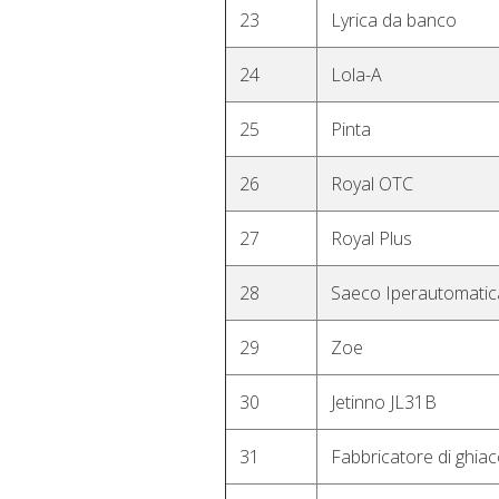
23
Lyrica da banco
24
Lola-A
25
Pinta
26
Royal OTC
27
Royal Plus
28
Saeco Iperautomati
29
Zoe
30
Jetinno JL31B
31
Fabbricatore di ghia