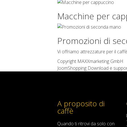
Macchine per cap
Promozioni di se
Vi offriamo attrezzature per il caff
Copyright MAXXmarketing GmbH
JoomShopping Download e suppo
A proposito di
caffè
Quando
ti ritrovi
da solo
con