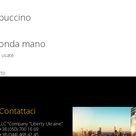
puccino
conda mano
è usate.
rto
Contattaci
LLC "Company "Liberty Ukraine"
+38 (050) 700 16 69
+38 (044) 468 42 45