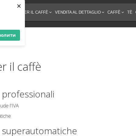
×
EZZATURA PER IL CAFFÈ
VENDITA AL DETTAGLIO
CAFFÈ
TÈ
волити
 il caffè
 professionali
ude l'IVA
è superautomatiche