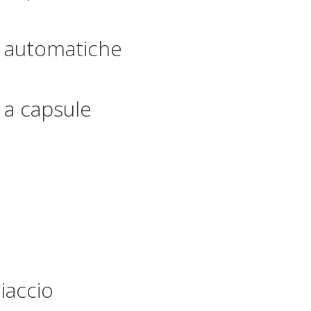
è automatiche
 a capsule
iaccio