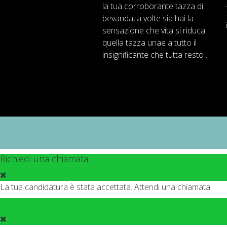
la tua
corroborante
tazza di
bevanda
,
a volte
sia
hai
la
sensazione
che
vita
si riduca
quella
tazza
una
e
a
tutto il
insignificante
che tutta resto .
Richiedi una chiamata
La tua candidatura è stata accettata. Attendi una chiamata.