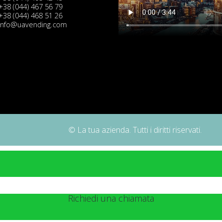
+38 (044) 467 56 79
+38 (044) 468 51 26
info@uavending.com
© La tua azienda. Tutti i diritti riservati.
Richiedi una chiamata