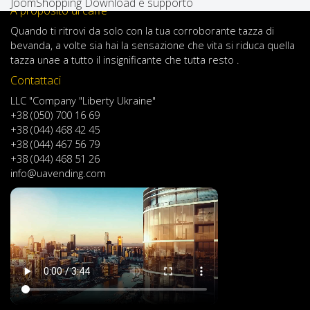
JoomShopping Download e supporto
A proposito di caffè
Quando
ti ritrovi
da solo
con
la tua
corroborante
tazza di
bevanda
,
a volte
sia
hai
la sensazione
che
vita
si riduca
quella
tazza
una
e
a
tutto il
insignificante
che tutta resto .
Contattaci
LLC "Company "Liberty Ukraine"
+38 (050) 700 16 69
+38 (044) 468 42 45
+38 (044) 467 56 79
+38 (044) 468 51 26
info@uavending.com