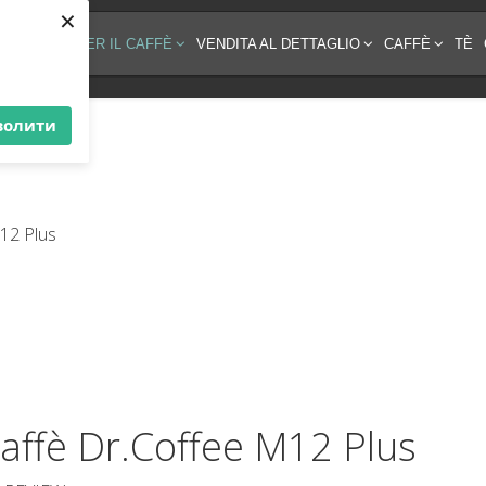
×
EZZATURA PER IL CAFFÈ
VENDITA AL DETTAGLIO
CAFFÈ
TÈ
волити
affè Dr.Coffee M12 Plus