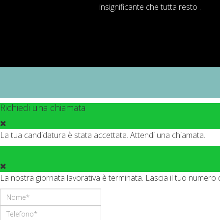
insignificante
che tutta resto .
Richiedi una chiamata
La tua candidatura è stata accettata. Attendi una chiamata.
La nostra giornata lavorativa è terminata. Lascia il tuo numero 