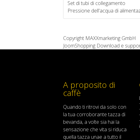
Set di tubi di collegamento
Pressione dell'acqua di alimenta
Copyright MAXXmarketing GmbH
JoomShopping Download e suppo
A proposito di
caffè
Quando
ti ritrovi
da solo
con
la tua
corroborante
tazza di
bevanda
,
a volte
sia
hai
la
sensazione
che
vita
si riduca
quella
tazza
una
e
a
tutto il