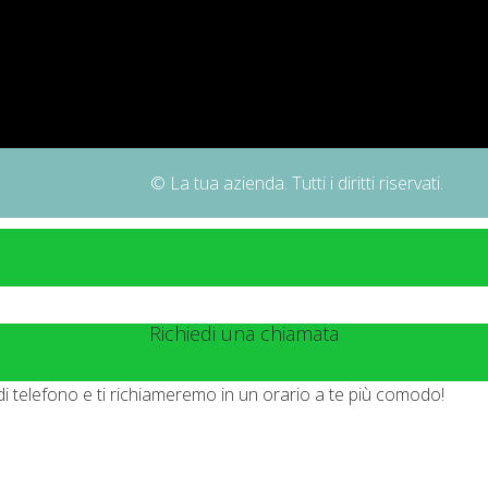
© La tua azienda. Tutti i diritti riservati.
Richiedi una chiamata
di telefono e ti richiameremo in un orario a te più comodo!