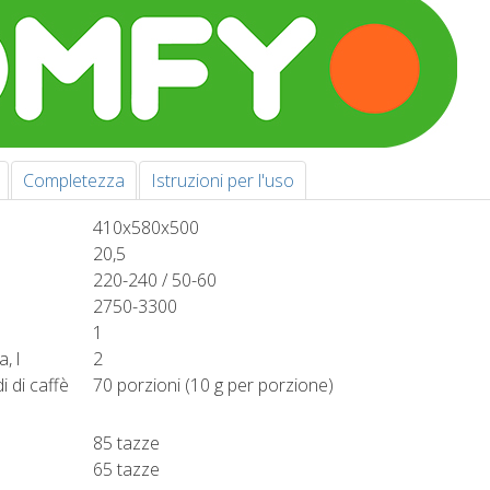
Completezza
Istruzioni per l'uso
410x580x500
20,5
220-240 / 50-60
2750-3300
1
a, l
2
i di caffè
70 porzioni (10 g per porzione)
85 tazze
65 tazze