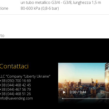
un tubo metallico G3/4 - G3/8, lunghezza 1,5 m
zione
80-600 kPa (0,8-6 bar)
rto
Contattaci
LLC "Company "Liberty Ukraine"
+38 (050) 700 16 69
+38 (044) 468 42 45
+38 (044) 467 56 79
+38 (044) 468 51 26
info@uavending.com