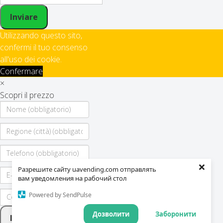
Inviare
Utilizzando questo sito,
confermi il tuo consenso
all'uso dei cookie.
Confermare
×
Scopri il prezzo
×
Разрешите сайту uavending.com отправлять
вам уведомления на рабочий стол
Powered by SendPulse
Дозволити
Заборонити
Inviare