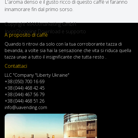
L'aroma denso e il gusto ricco di questo caffè vi faranno
innamorare fin dal primo sorso.
Copyright MAXXmarketing GmbH
JoomShopping Download e supporto
A proposito di caffè
Quando
ti ritrovi
da solo
con
la tua
corroborante
tazza di
bevanda
,
a volte
sia
hai
la sensazione
che
vita
si riduca
quella
tazza
una
e
a
tutto il
insignificante
che tutta resto .
Contattaci
LLC "Company "Liberty Ukraine"
+38 (050) 700 16 69
+38 (044) 468 42 45
+38 (044) 467 56 79
+38 (044) 468 51 26
info@uavending.com